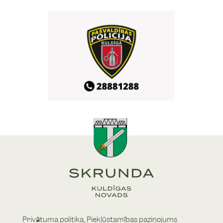
Skrundas pilskalna estrāde
16. Skrundas atklātās
29
/
08
vasaras sporta spēles
10:00
Skrundas pamatskolas stadions
16. Skrundas atklātās
29
/
08
vasaras sporta spēles
10:00
Skrundas pamatskolas sporta bāze
Vasaras noslēguma
29
/
08
zaļumballe Skrundā
Privātuma politika,
Piekļūstamības paziņojums