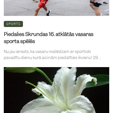
SPORTS
Piedalies Skrundas 16. atklātās vasaras
sporta spēlēs
Nu jau ierasts, ka vasaru noslēdzam ar sportiski
pavadītu dienu, kurā aicinām piedalīties ikvienu! 29. ...