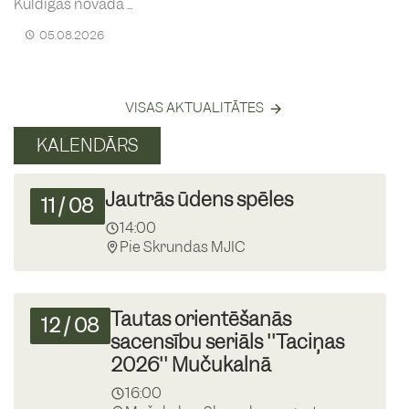
Kuldīgas novada ...
05.08.2026
VISAS AKTUALITĀTES
KALENDĀRS
Jautrās ūdens spēles
11
/
08
14:00
Pie Skrundas MJIC
Tautas orientēšanās
12
/
08
sacensību seriāls ''Taciņas
2026'' Mučukalnā
16:00