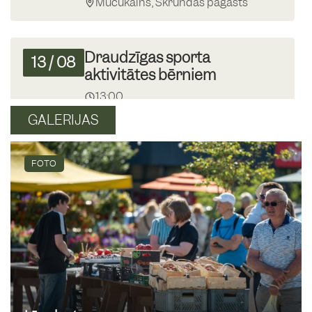
Mučukalns, Skrundas pagasts
Draudzīgas sporta
13
/
08
aktivitātes bērniem
13:00
Skrundas MJIC
GALERIJAS
Krāmu tirgus Skrundā
FOTO
16
/
08
09:00
Skrundas tirgus laukums
Basketbola spēle “Mīnusi”
19
/
08
13:00
Skrundas pamatskolas basketbola
laukumā