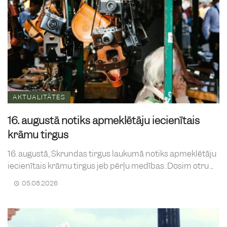
AKTUALITĀTES
16. augustā notiks apmeklētāju iecienītais
krāmu tirgus
16. augustā, Skrundas tirgus laukumā notiks apmeklētāju
iecienītais krāmu tirgus jeb pērļu medības. Dosim otru ...
05.08.2026