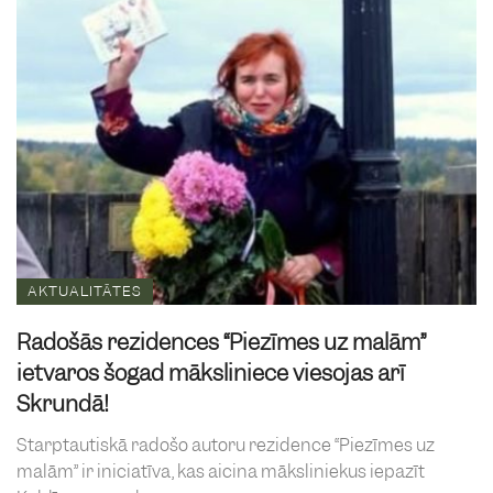
AKTUALITĀTES
Radošās rezidences “Piezīmes uz malām”
ietvaros šogad māksliniece viesojas arī
Skrundā!
Starptautiskā radošo autoru rezidence “Piezīmes uz
malām” ir iniciatīva, kas aicina māksliniekus iepazīt