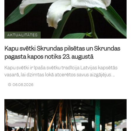
AKTUALITĀTES
Kapu svētki Skrundas pilsētas un Skrundas
pagasta kapos notiks 23. augustā
Kapu svētki ir īpaša svētku tradīcija Latvijas kapsētās
vasarā, lai dzimtas lokā atcerētos savus aizgājējus. ...
06.08.2026