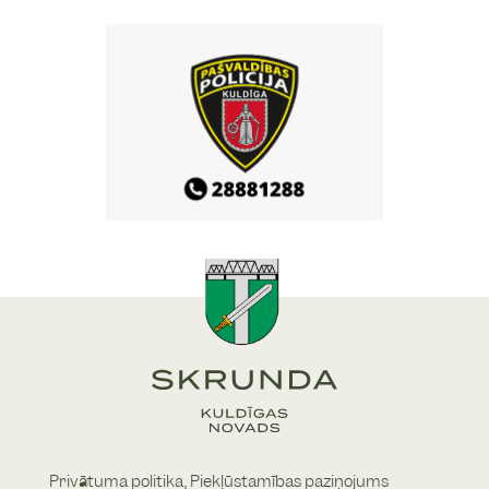
Skrundas pilskalna estrāde
16. Skrundas atklātās
29
/
08
vasaras sporta spēles
10:00
Skrundas pamatskolas stadions
16. Skrundas atklātās
29
/
08
vasaras sporta spēles
10:00
Skrundas pamatskolas sporta bāze
Vasaras noslēguma
29
/
08
zaļumballe Skrundā
Privātuma politika,
Piekļūstamības paziņojums