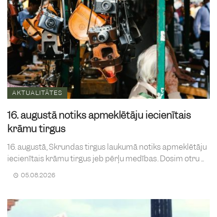
AKTUALITĀTES
16. augustā notiks apmeklētāju iecienītais
krāmu tirgus
16. augustā, Skrundas tirgus laukumā notiks apmeklētāju
iecienītais krāmu tirgus jeb pērļu medības. Dosim otru ...
05.08.2026