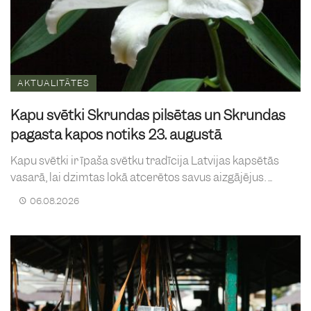
AKTUALITĀTES
Kapu svētki Skrundas pilsētas un Skrundas
pagasta kapos notiks 23. augustā
Kapu svētki ir īpaša svētku tradīcija Latvijas kapsētās
vasarā, lai dzimtas lokā atcerētos savus aizgājējus. ...
06.08.2026