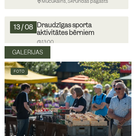
Mučukalns, Skrundas pagasts
Draudzīgas sporta
13
/
08
aktivitātes bērniem
13:00
Skrundas MJIC
GALERIJAS
Krāmu tirgus Skrundā
FOTO
16
/
08
09:00
Skrundas tirgus laukums
Basketbola spēle “Mīnusi”
19
/
08
13:00
Skrundas pamatskolas basketbola
laukumā