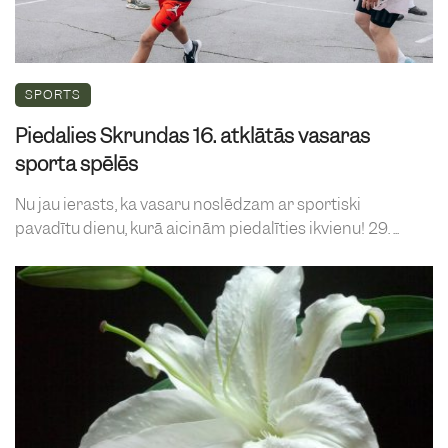
SPORTS
Piedalies Skrundas 16. atklātās vasaras
sporta spēlēs
Nu jau ierasts, ka vasaru noslēdzam ar sportiski
pavadītu dienu, kurā aicinām piedalīties ikvienu! 29. ...