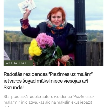
AKTUALITĀTES
Radošās rezidences “Piezīmes uz malām”
ietvaros šogad māksliniece viesojas arī
Skrundā!
Starptautiskā radošo autoru rezidence “Piezīmes uz
malām” ir iniciatīva, kas aicina māksliniekus iepazīt