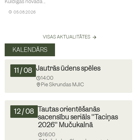
Kuldīgas novada ...
05.08.2026
VISAS AKTUALITĀTES
KALENDĀRS
Jautrās ūdens spēles
11
/
08
14:00
Pie Skrundas MJIC
Tautas orientēšanās
12
/
08
sacensību seriāls ''Taciņas
2026'' Mučukalnā
16:00