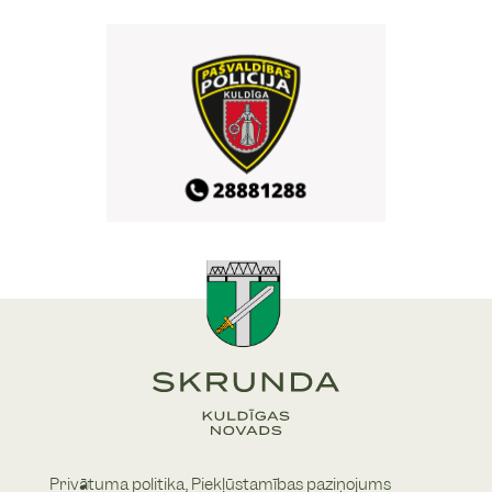
Skrundas pilskalna estrāde
16. Skrundas atklātās
29
/
08
vasaras sporta spēles
10:00
Skrundas pamatskolas stadions
16. Skrundas atklātās
29
/
08
vasaras sporta spēles
10:00
Skrundas pamatskolas sporta bāze
Vasaras noslēguma
29
/
08
zaļumballe Skrundā
Privātuma politika,
Piekļūstamības paziņojums