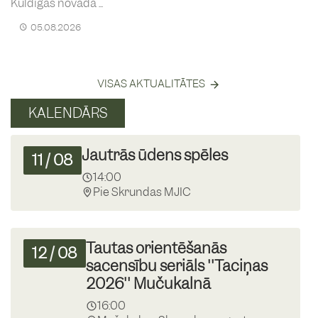
Kuldīgas novada ...
05.08.2026
VISAS AKTUALITĀTES
KALENDĀRS
Jautrās ūdens spēles
11
/
08
14:00
Pie Skrundas MJIC
Tautas orientēšanās
12
/
08
sacensību seriāls ''Taciņas
2026'' Mučukalnā
16:00