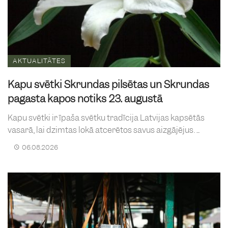
AKTUALITĀTES
Kapu svētki Skrundas pilsētas un Skrundas
pagasta kapos notiks 23. augustā
Kapu svētki ir īpaša svētku tradīcija Latvijas kapsētās
vasarā, lai dzimtas lokā atcerētos savus aizgājējus. ...
06.08.2026