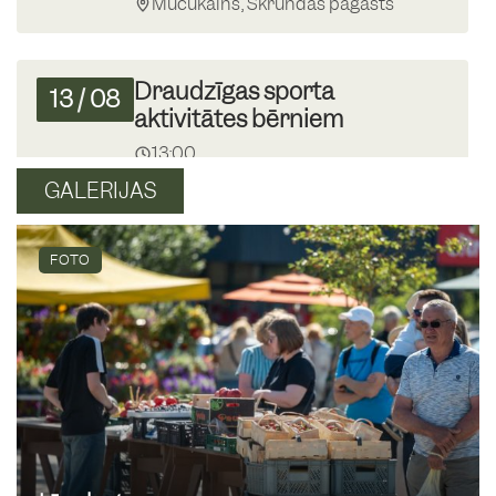
Mučukalns, Skrundas pagasts
Draudzīgas sporta
13
/
08
aktivitātes bērniem
13:00
Skrundas MJIC
GALERIJAS
Krāmu tirgus Skrundā
FOTO
16
/
08
09:00
Skrundas tirgus laukums
Basketbola spēle “Mīnusi”
19
/
08
13:00
Skrundas pamatskolas basketbola
laukumā