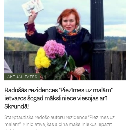
AKTUALITĀTES
Radošās rezidences “Piezīmes uz malām”
ietvaros šogad māksliniece viesojas arī
Skrundā!
Starptautiskā radošo autoru rezidence “Piezīmes uz
malām” ir iniciatīva, kas aicina māksliniekus iepazīt