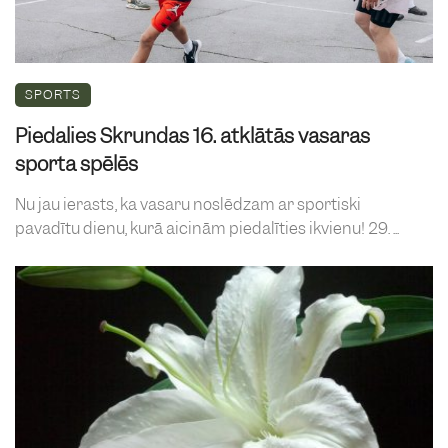
SPORTS
Piedalies Skrundas 16. atklātās vasaras
sporta spēlēs
Nu jau ierasts, ka vasaru noslēdzam ar sportiski
pavadītu dienu, kurā aicinām piedalīties ikvienu! 29. ...