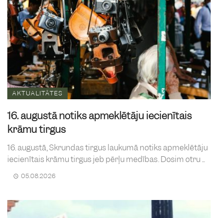
AKTUALITĀTES
16. augustā notiks apmeklētāju iecienītais
krāmu tirgus
16. augustā, Skrundas tirgus laukumā notiks apmeklētāju
iecienītais krāmu tirgus jeb pērļu medības. Dosim otru ...
05.08.2026