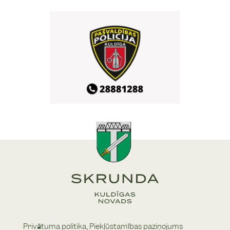
Skrundas pilskalna estrāde
16. Skrundas atklātās
29
/
08
vasaras sporta spēles
10:00
Skrundas pamatskolas stadions
16. Skrundas atklātās
29
/
08
vasaras sporta spēles
10:00
Skrundas pamatskolas sporta bāze
Vasaras noslēguma
29
/
08
zaļumballe Skrundā
Privātuma politika,
Piekļūstamības paziņojums