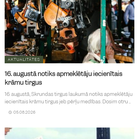
AKTUALITĀTES
16. augustā notiks apmeklētāju iecienītais
krāmu tirgus
16. augustā, Skrundas tirgus laukumā notiks apmeklētāju
iecienītais krāmu tirgus jeb pērļu medības. Dosim otru ...
05.08.2026