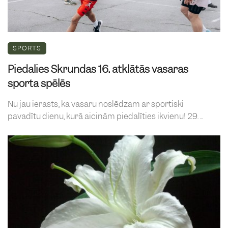
SPORTS
Piedalies Skrundas 16. atklātās vasaras
sporta spēlēs
Nu jau ierasts, ka vasaru noslēdzam ar sportiski
pavadītu dienu, kurā aicinām piedalīties ikvienu! 29. ...