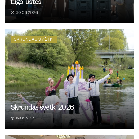
Līgo lustes
30.06.2026
Jauniešu skrējiens Skrundā
21
/
08
13:00
Pie Skrundas MJIC
SKRUNDAS SVĒTKI
Roks par Brīvību
22
/
08
20:00
Skrundas pilskalna estrādē
Kapu svētki Skrundas
23
/
08
Skrundas svētki 2026
pilsētā un pagastā
19.05.2026
Skrundas pilsēta un pagasts