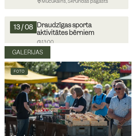
Mučukalns, Skrundas pagasts
Draudzīgas sporta
13
/
08
aktivitātes bērniem
13:00
Skrundas MJIC
GALERIJAS
Krāmu tirgus Skrundā
FOTO
16
/
08
09:00
Skrundas tirgus laukums
Basketbola spēle “Mīnusi”
19
/
08
13:00
Skrundas pamatskolas basketbola
laukumā