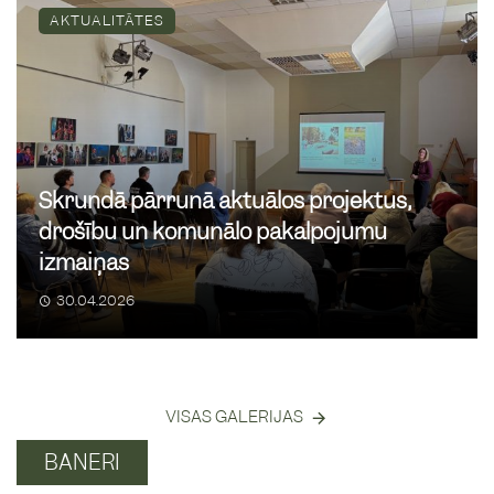
23
/
08
pilsētā un pagastā
AKTUALITĀTES
Skrundas pilsēta un pagasts
Tautas orientēšanās
27
/
08
sacensību seriāls ''Taciņas
Skrundā pārrunā aktuālos projektus,
2026'' Skrundā
drošību un komunālo pakalpojumu
16:00
Skrunda
izmaiņas
30.04.2026
Vasarīgs pikniks pie Ventas
28
/
08
Skrundā
13:00
VISAS GALERIJAS
Pie Skrundas baskāju takas
BANERI