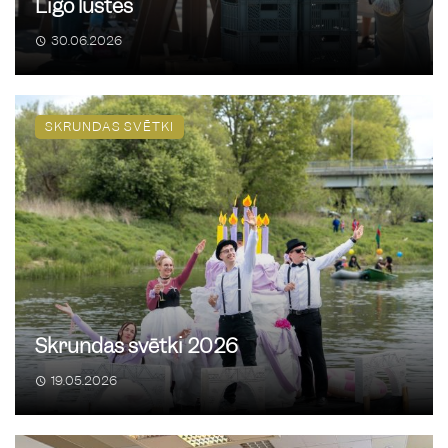
Līgo lustes
30.06.2026
Jauniešu skrējiens Skrundā
21
/
08
13:00
Pie Skrundas MJIC
SKRUNDAS SVĒTKI
Koncerts "Roks par brīvību"
22
/
08
Skrundas estrāde
Roks par Brīvību
22
/
08
Skrundas svētki 2026
20:00
Skrundas pilskalna estrādē
19.05.2026
Kapu svētki Skrundas