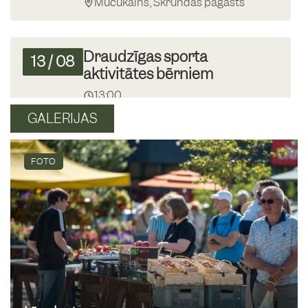
Mučukalns, Skrundas pagasts
Draudzīgas sporta
13
/
08
aktivitātes bērniem
13:00
Skrundas MJIC
GALERIJAS
Krāmu tirgus Skrundā
FOTO
16
/
08
09:00
Skrundas tirgus laukums
Basketbola spēle “Mīnusi”
19
/
08
13:00
Skrundas pamatskolas basketbola
laukumā