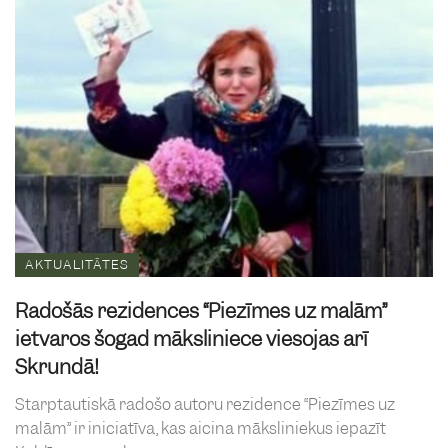
AKTUALITĀTES
Radošās rezidences “Piezīmes uz malām”
ietvaros šogad māksliniece viesojas arī
Skrundā!
Starptautiskā radošo autoru rezidence “Piezīmes uz
malām” ir iniciatīva, kas aicina māksliniekus iepazīt