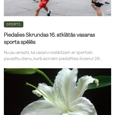
SPORTS
Piedalies Skrundas 16. atklātās vasaras
sporta spēlēs
Nu jau ierasts, ka vasaru noslēdzam ar sportiski
pavadītu dienu, kurā aicinām piedalīties ikvienu! 29. ...