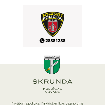
Vasaras noslēguma
29
/
08
zaļumballe ar Ediju
Rozentālu
22:00
Skrundas pilskalna estrāde
16. Skrundas atklātās
29
/
08
vasaras sporta spēles
10:00
Skrundas pamatskolas sporta bāze
Vasaras noslēguma
29
/
08
zaļumballe Skrundā
22:00
Skrundas estrāde
Privātuma politika,
Piekļūstamības paziņojums