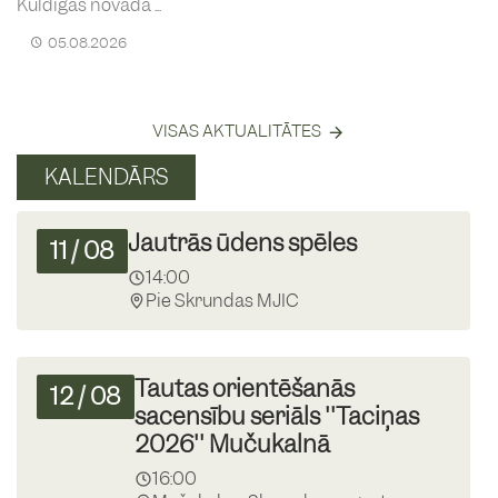
Kuldīgas novada ...
05.08.2026
VISAS AKTUALITĀTES
KALENDĀRS
Jautrās ūdens spēles
11
/
08
14:00
Pie Skrundas MJIC
Tautas orientēšanās
12
/
08
sacensību seriāls ''Taciņas
2026'' Mučukalnā
16:00