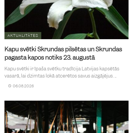
AKTUALITĀTES
Kapu svētki Skrundas pilsētas un Skrundas
pagasta kapos notiks 23. augustā
Kapu svētki ir īpaša svētku tradīcija Latvijas kapsētās
vasarā, lai dzimtas lokā atcerētos savus aizgājējus. ...
06.08.2026