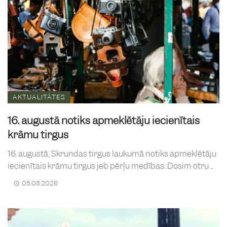
AKTUALITĀTES
16. augustā notiks apmeklētāju iecienītais
krāmu tirgus
16. augustā, Skrundas tirgus laukumā notiks apmeklētāju
iecienītais krāmu tirgus jeb pērļu medības. Dosim otru ...
05.08.2026