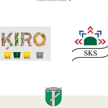
aras sporta spēles
Vasaras n
29
/
08
22:00
bāze
Skrundas e
” stand-up izrāde
Krāmu tir
20
/
09
Kugrēnu
09:00
Skrundas ti