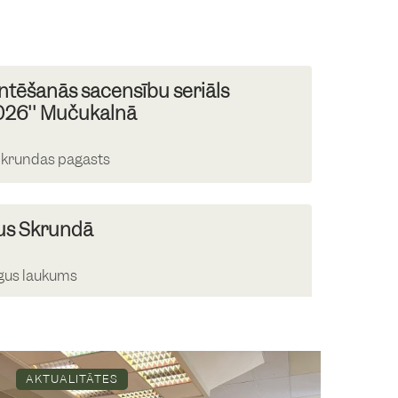
ntēšanās sacensību seriāls
2026'' Mučukalnā
Skrundas pagasts
us Skrundā
gus laukums
krējiens Skrundā
AKTUALITĀTES
s MJIC