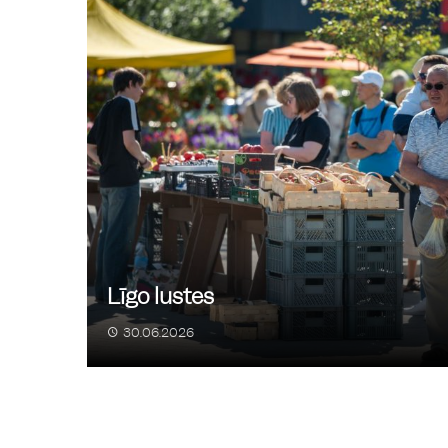
Roks par Brīvību
22
/
08
20:00
Skrundas pilskalna estrādē
Tautas orientēšanās sacen
27
/
08
''Taciņas 2026'' Skrundā
16:00
Skrunda
Līgo lustes
30.06.2026
Vasaras noslēguma zaļumb
29
/
08
Rozentālu
22:00
Skrundas pilskalna estrāde