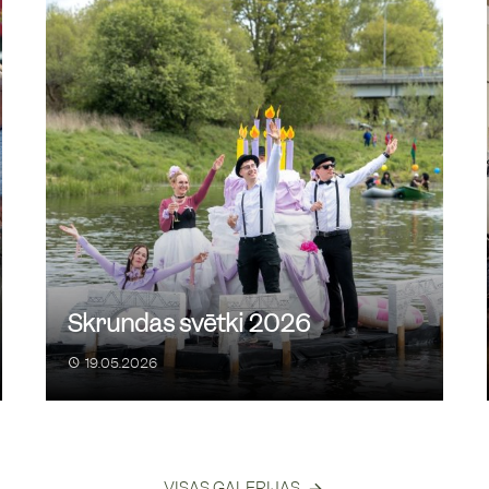
Kapu svētk
23
/
08
Skrundas pi
sību seriāls
Vasarīgs p
28
/
08
13:00
Pie Skrunda
Skrundas svētki 2026
19.05.2026
alle ar Ediju
16. Skrund
29
/
08
10:00
Skrundas p
VISAS GALERIJAS