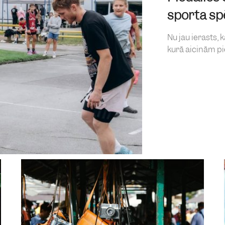
sporta sp
Nu jau ierasts, 
kurā aicinām pied