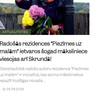
AKTUALITĀTES
Radošās rezidences “Piezīmes uz
malām” ietvaros šogad māksliniece
viesojas arī Skrundā!
Starptautiskā radošo autoru rezidence “Piezīmes
uz malām” ir iniciatīva, kas aicina māksliniekus
iepazīt Kuldīgas novada ...
05.08.2026