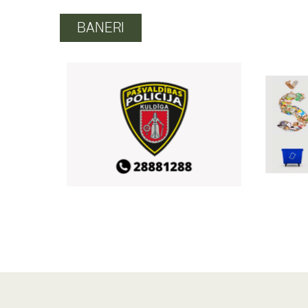
BANERI
16. Skrundas atklātās vas
29
/
08
10:00
Skrundas pamatskolas sporta 
“Komediantu ekspedīcijas
05
/
09
par Skrundu ar Rūdolfu 
18:00
Skrundas Kultūras nams
Rudens ražas tirgus
10
/
10
09:00
Skrundas tirgus laukums