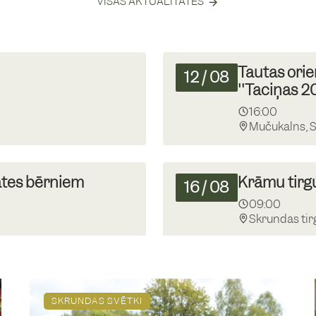
VISAS AKTUALITĀTES
Tautas orie
12
/
08
''Taciņas 
16:00
Mučukalns, 
ātes bērniem
Krāmu tirg
16
/
08
09:00
Skrundas tir
Jauniešu s
21
/
08
13:00
SKRUNDAS SVĒTKI
la laukumā
Pie Skrunda