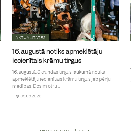
AKTUALITĀTES
16. augustā notiks apmeklētāju
iecienītais krāmu tirgus
16. augustā, Skrundas tirgus laukumā notiks
apmeklētāju iecienītais krāmu tirgus jeb pērļu
medības. Dosim otru ...
05.08.2026