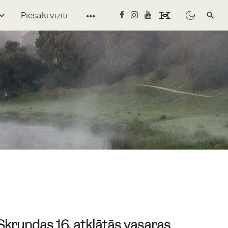
Piesaki vizīti
Skrundas 16. atklātās vasaras