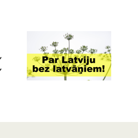
oslēguma zaļumballe Skrundā
strāde
gus Skrundā
rgus laukums