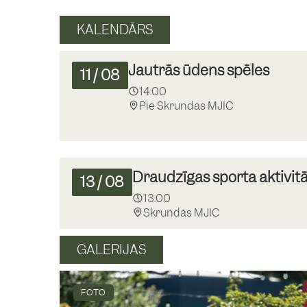
KALENDĀRS
Jautrās ūdens spēles
11
/
08
14:00
Pie Skrundas MJIC
Draudzīgas sporta aktivit
13
/
08
13:00
Skrundas MJIC
GALERIJAS
Basketbola spēle “Mīnusi”
19
/
08
13:00
FOTO
Skrundas pamatskolas basketbo