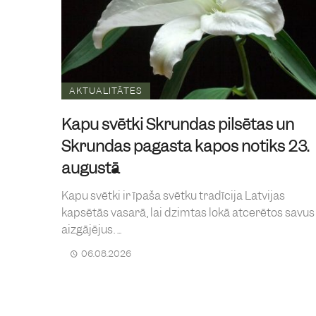
AKTUALITĀTES
Kapu svētki Skrundas pilsētas un
Skrundas pagasta kapos notiks 23.
augustā
Kapu svētki ir īpaša svētku tradīcija Latvijas
kapsētās vasarā, lai dzimtas lokā atcerētos savus
aizgājējus. ...
06.08.2026