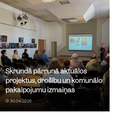
i Skrundas pilsētā un pagastā
lsēta un pagasts
ikniks pie Ventas Skrundā
Skrundā pārrunā aktuālos
s baskāju takas
projektus, drošību un komunālo
pakalpojumu izmaiņas
30.04.2026
as atklātās vasaras sporta spēles
amatskolas stadions