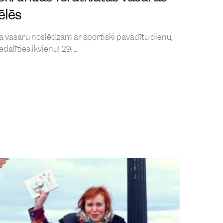
ēlēs
ka vasaru noslēdzam ar sportiski pavadītu dienu,
alīties ikvienu! 29. ...