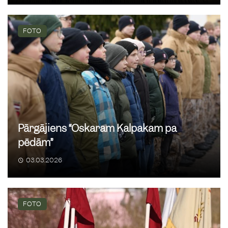
FOTO
Pārgājiens “Oskaram Kalpakam pa
pēdām”
03.03.2026
FOTO