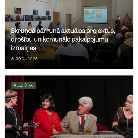
Skrundā pārrunā aktuālos projektus,
drošību un komunālo pakalpojumu
izmaiņas
30.04.2026
KULTŪRA