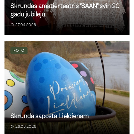
Skrundas amatierteātris “SAAN” svin 20
gadu jubileju
27.04.2026
FOTO
Skrunda saposta Lieldienām
26.03.2026