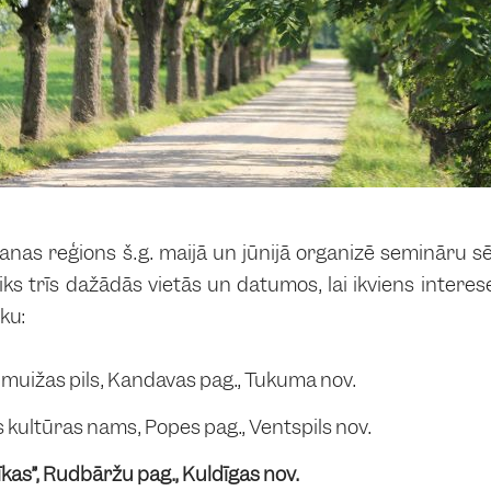
nas reģions š.g. maijā un jūnijā organizē semināru sē
iks trīs dažādās vietās un datumos, lai ikviens interes
ku:
nmuižas pils, Kandavas pag., Tukuma nov.
es kultūras nams, Popes pag., Ventspils nov.
rīkas”, Rudbāržu pag., Kuldīgas nov.