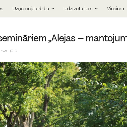
es
Uzņēmējdarbība
Iedzīvotājiem
Viesiem
 semināriem „Alejas – mantojum
views
0