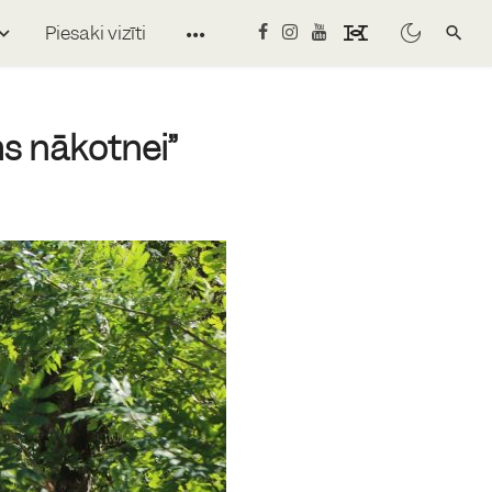
Piesaki vizīti
s nākotnei”