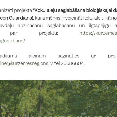
anizēti projektā
“Koku aleju saglabāšana bioloģiskajai
reen Guardians)
, kura mērķis ir veicināt koku aleju kā 
vdaļu apzināšanu, saglabāšanu un ilgtspējīgu a
ijas par projektu:
https://kurzemesr
nguardians/
adījumā aicinām sazināties ar proj
kaine@kurzemesregions.lv
, tel.26586604.