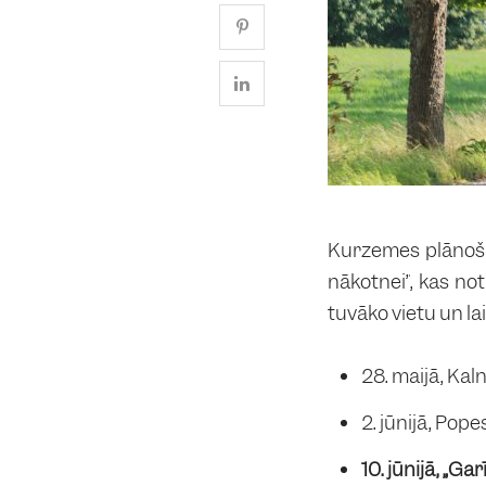
Kurzemes plānoša
nākotnei”, kas not
tuvāko vietu un lai
28. maijā, Kal
2. jūnijā, Pop
10. jūnijā, „Ga