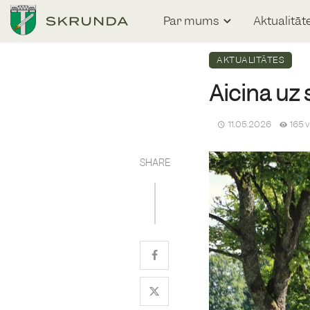
Par mums
Aktualitāt
AKTUALITĀTES
Aicina uz
11.05.2026
165 
SHARE