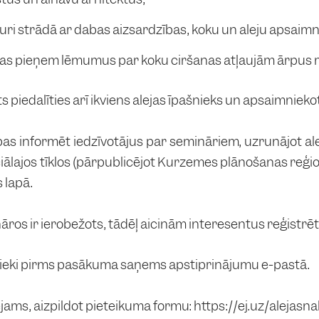
kuri strādā ar dabas aizsardzības, koku un aleju apsai
 kas pieņem lēmumus par koku ciršanas atļaujām ārpu
 piedalīties arī ikviens alejas īpašnieks un apsaimniekot
as informēt iedzīvotājus par semināriem, uzrunājot ale
ciālajos tīklos (pārpublicējot Kurzemes plānošanas reģ
 lapā.
āros ir ierobežots, tādēļ aicinām interesentus reģistrē
nieki pirms pasākuma saņems apstiprinājumu e-pastā.
jams, aizpildot pieteikuma formu: https://ej.uz/alejasn