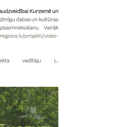
 daudzveidībai Kurzemē un
nozīmīgu dabas un kultūras
psaimniekošanu. Vairāk
egions.lv/projekti/vides-
ekta vadītāju L.