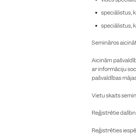
speciālistus, 
speciālistus,
Semināros aicināts
Aicinām pašvaldīb
ar informāciju so
pašvaldības mājas
Vietu skaits semin
Reģistrētie dalīb
Reģistrēties iespē