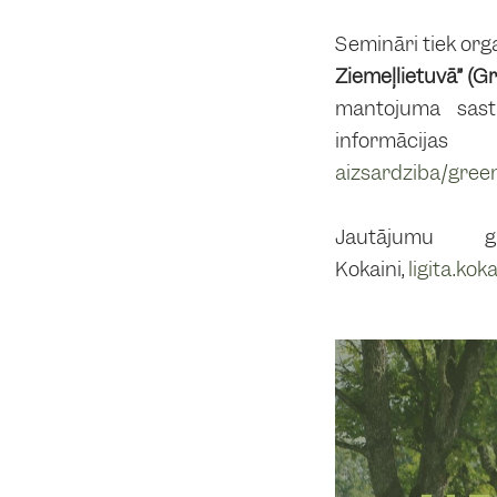
Semināri tiek org
Ziemeļlietuvā” (G
mantojuma sastā
informāc
aizsardziba/gree
Jautājumu g
Kokaini,
ligita.ko