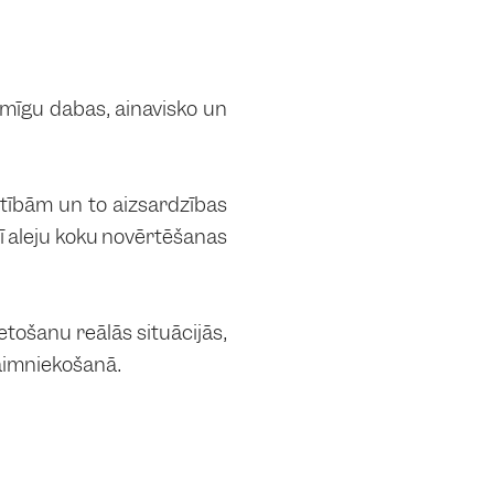
īmīgu dabas, ainavisko un
rtībām un to aizsardzības
ī aleju koku novērtēšanas
etošanu reālās situācijās,
aimniekošanā.