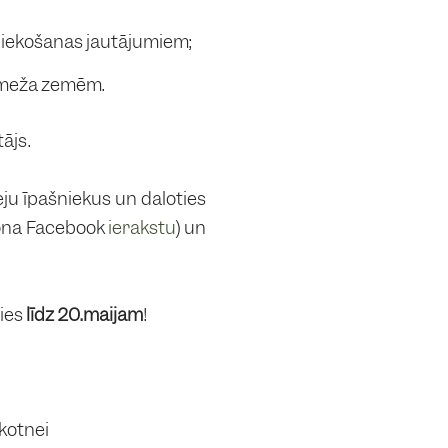
mniekošanas jautājumiem;
s meža zemēm.
ājs.
ju īpašniekus un daloties
iona Facebook
ierakstu
) un
ties
līdz 20.maijam
!
akotnei