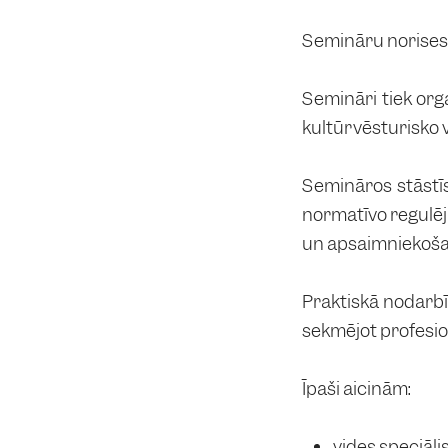
Semināru norises l
Semināri tiek org
kultūrvēsturisko 
Semināros stāstīs
normatīvo regulēj
un apsaimniekoša
Praktiskā nodarbī
sekmējot profesi
Īpaši aicinām:
vides speciāli