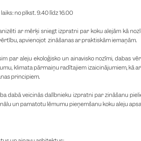
aiks: no plkst. 9.40 līdz 16.00
anizēti ar mērķi sniegt izpratni par koku alejām kā noz
vērtību, apvienojot zināšanas ar praktiskām iemaņām.
im par aleju ekoloģisko un ainavisko nozīmi, dabas vē
umu, klimata pārmaiņu radītajiem izaicinājumiem, kā ar
nas principiem.
ba dabā veicinās dalībnieku izpratni par zināšanu pieli
onālu un pamatotu lēmumu pieņemšanu koku aleju aps
stus un ainavu arhitektus;