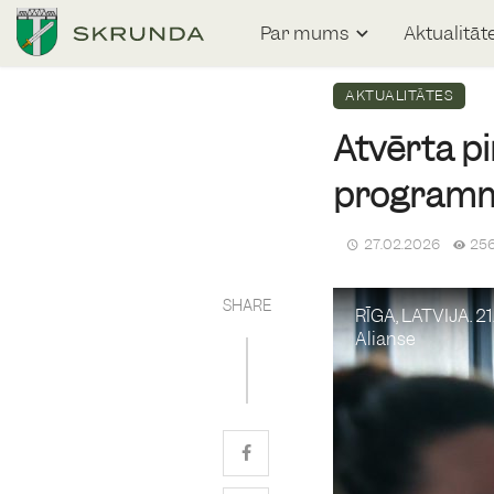
Par mums
Aktualitāt
AKTUALITĀTES
Atvērta p
programma
27.02.2026
256
SHARE
RĪGA, LATVIJA. 2
Alianse