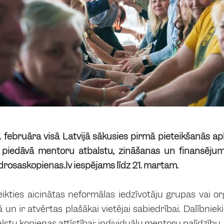
 februāra visā Latvijā sākusies pirmā pieteikšanās ap
piedāvā mentoru atbalstu, zināšanas un finansējumu
 drosaskopienas.lv iespējams līdz 21. martam.
kties aicinātas neformālas iedzīvotāju grupas vai or
ā un ir atvērtas plašākai vietējai sabiedrībai. Dalībni
stu kopienas attīstībai: individuālu mentoru palīdzību,