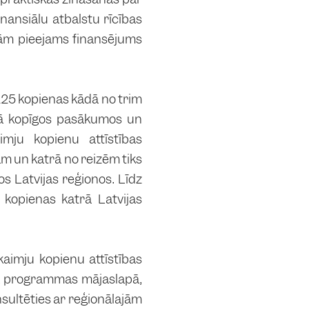
inansiālu atbalstu rīcības
nām pieejams finansējums
225 kopienas kādā no trim
šanā kopīgos pasākumos un
imju kopienu attīstības
m un katrā no reizēm tiks
s Latvijas reģionos. Līdz
kopienas katrā Latvijas
kaimju kopienu attīstības
ta programmas mājaslapā,
nsultēties ar reģionālajām