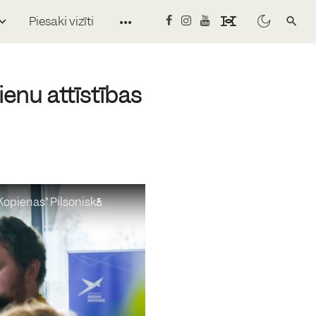
Piesaki vizīti
enu attīstības
opienas” Pilsoniskā