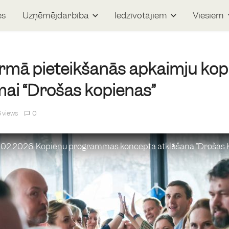
es
Uzņēmējdarbība
Iedzīvotājiem
Viesiem
irmā pieteikšanās apkaimju kopi
i “Drošas kopienas”
 views
0
1.02.2026. Kopienu programmas koncepta atklāšana “Drošas K