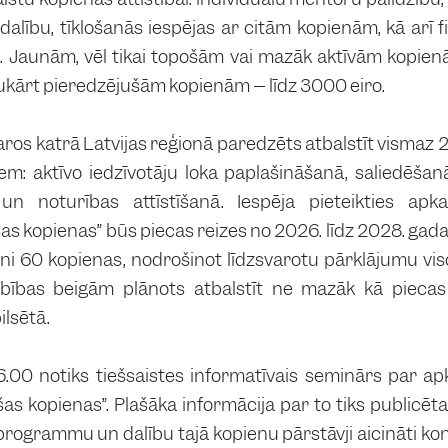
dalību, tīklošanās iespējas ar citām kopienām, kā arī f
i. Jaunām, vēl tikai topošām vai mazāk aktīvām kopie
avukārt pieredzējušām kopienām – līdz 3000 eiro.
os katrā Latvijas reģionā paredzēts atbalstīt vismaz 
niem: aktīvo iedzīvotāju loka paplašināšanā, saliedē
un noturības attīstīšanā. Iespēja pieteikties apka
 kopienas” būs piecas reizes no 2026. līdz 2028. gada
 60 kopienas, nodrošinot līdzsvarotu pārklājumu viso
ības beigām plānots atbalstīt ne mazāk kā piecas 
ilsētā.
16.00 notiks tiešsaistes informatīvais seminārs par ap
s kopienas”. Plašāka informācija par to tiks publicē
 programmu un dalību tajā kopienu pārstāvji aicināti ko