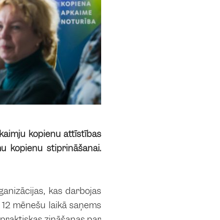
kaimju kopienu attīstības
 kopienu stiprināšanai.
ganizācijas, kas darbojas
eki 12 mēnešu laikā saņems
 praktiskas zināšanas par