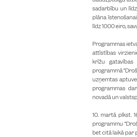
sadarbību un līdz
plāna īstenošana
līdz 1000 eiro, s
Programmas ietvar
attīstības virzie
krīžu gatavības 
programmā ”Drošas
uzņemtas aptuveni
programmas darb
novadā un valstsp
10. martā plkst. 
programmu “Droša
bet citā laikā par