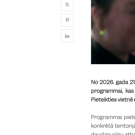
No 2026. gada 21.
programmai, kas 
Pieteikties vietnē
Programmai pietei
konkrētā teritorij
daudzpusīgu atbal