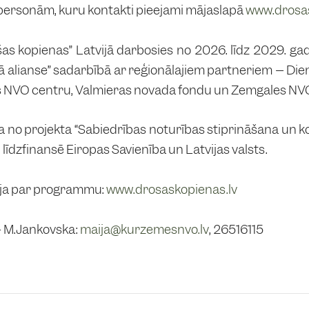
personām, kuru kontakti pieejami mājaslapā
www.drosas
s kopienas” Latvijā darbosies no 2026. līdz 2029. gad
skā alianse” sadarbībā ar reģionālajiem partneriem – Di
 NVO centru, Valmieras novada fondu un Zemgales NV
a no projekta “Sabiedrības noturības stiprināšana un 
 līdzfinansē Eiropas Savienība un Latvijas valsts.
ija par programmu:
www.drosaskopienas.lv
 M.Jankovska:
maija@kurzemesnvo.lv
, 26516115