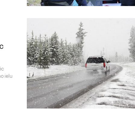
ēc
ēc
o ielu