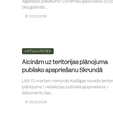
ikgadējais pasākums “Uzņēmēju gada balva 2025”
tika godināti ...
23.02.2026
AKTUALITĀTES
Aicinām uz teritorijas plānojuma
publisko apspriešanu Skrundā
Līdz 13. martam norisinās Kuldīgas novada teritor
plānojuma 1. redakcijas publiskā apspriešana –
dokuments, kas ...
23.02.2026