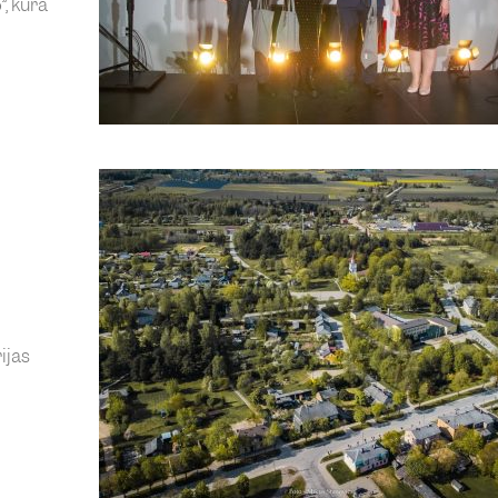
, kurā
ijas