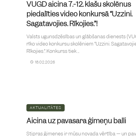
VUGD aicina 7.-12. klašu skolēnus
piedalīties video konkursā “Uzzini.
Sagatavojies. Rīkojies.”!
Valsts ugunsdzēsības un glābšanas dienests (V
rīko video konkursu skolēniem “Uzzini. Sagatavoji
Rīkojies.”. Konkurss tiek ...
18.02.2026
AKTUALITĀTES
Aicina uz pavasara ģimeņu balli
Stipras ģimenes ir mūsu novada vērtība — un pav