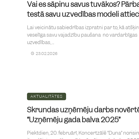
Vai es sāpinu savus tuvākos? Pārb
testā savu uzvedības modeli attie
Lai veicinātu sabiedrības izpratni par to, kā atšķi
veselīga savu vajadzību paušana no vardarbīgas
uzvedības, ...
23.02.2026
AKTUALITĀTES
Skrundas uzņēmēju darbs novērt
“Uzņēmēju gada balva 2025”
Piektdien, 20. februārī, Koncertzālē “Duna” norisi