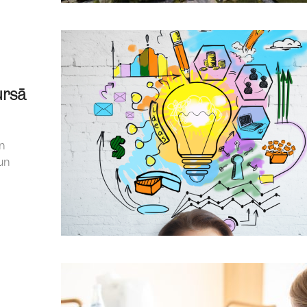
ursā
un
un