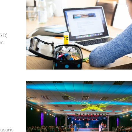
UGD)
es.
asaris