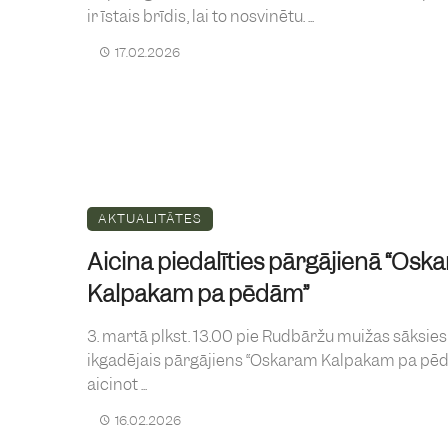
ir īstais brīdis, lai to nosvinētu. ...
17.02.2026
AKTUALITĀTES
Aicina piedalīties pārgājienā “Osk
Kalpakam pa pēdām”
3. martā plkst. 13.00 pie Rudbāržu muižas sāksies
ikgadējais pārgājiens “Oskaram Kalpakam pa pēd
aicinot ...
16.02.2026