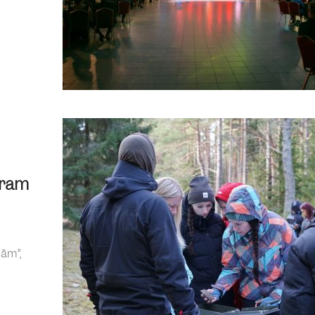
aram
ām”,