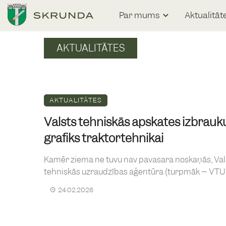
Par mums
Aktualitāt
AKTUALITĀTES
AKTUALITĀTES
Valsts tehniskās apskates izbrau
grafiks traktortehnikai
Kamēr ziema ne tuvu nav pavasara noskaņās, Val
tehniskās uzraudzības aģentūra (turpmāk – VTUA) 
24.02.2026