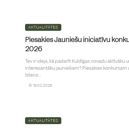
AKTUALITĀTES
Piesakies Jauniešu iniciatīvu konk
2026
Tev ir ideja, kā padarīt Kuldīgas novadu aktīvāku 
interesantāku jauniešiem? Piesakies konkursam 
īsteno ...
19.02.2026
AKTUALITĀTES