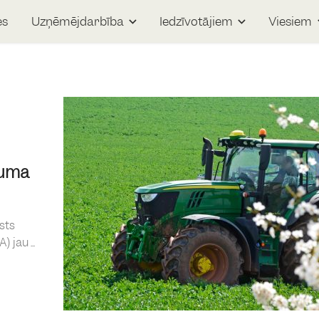
es
Uzņēmējdarbība
Iedzīvotājiem
Viesiem
kuma
sts
jau ...