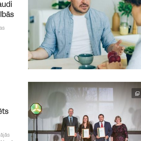
audi
cībās
ras
ēts
nājās