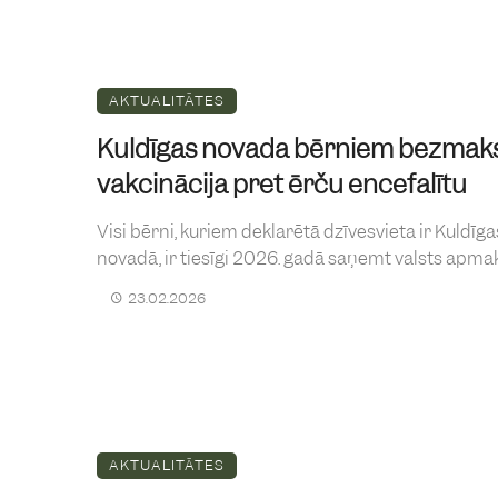
AKTUALITĀTES
Kuldīgas novada bērniem bezmak
vakcinācija pret ērču encefalītu
Visi bērni, kuriem deklarētā dzīvesvieta ir Kuldīga
novadā, ir tiesīgi 2026. gadā saņemt valsts apmaks
23.02.2026
AKTUALITĀTES