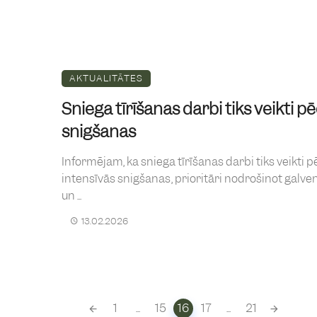
AKTUALITĀTES
Sniega tīrīšanas darbi tiks veikti p
snigšanas
Informējam, ka sniega tīrīšanas darbi tiks veikti p
intensīvās snigšanas, prioritāri nodrošinot galven
un ...
13.02.2026
Posts
1
...
15
16
17
...
21