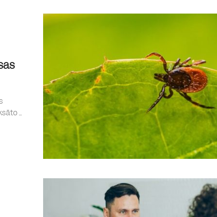
sas
s
āto ...