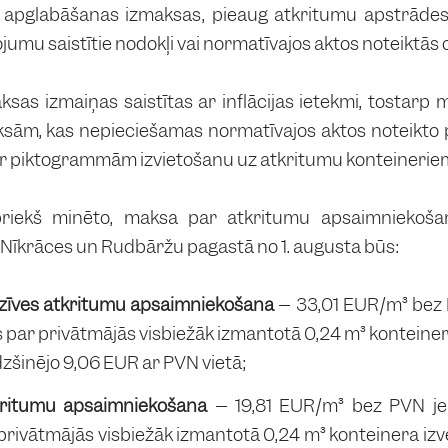
i apglabāšanas izmaksas, pieaug atkritumu apstrādes 
umu saistītie nodokļi vai normatīvajos aktos noteiktās 
sas izmaiņas saistītas ar inflācijas ietekmi, tostarp
maksām, kas nepieciešamas normatīvajos aktos noteikto p
ar piktogrammām izvietošanu uz atkritumu konteinerie
epriekš minēto, maksa par atkritumu apsaimniekoš
Nīkrāces un Rudbāržu pagastā no 1. augusta būs:
zīves atkritumu apsaimniekošana
– 33,01 EUR/m³ bez 
 par privātmājās visbiežāk izmantotā 0,24 m³ konteinera
zšinējo 9,06 EUR ar PVN vietā;
tkritumu apsaimniekošana
– 19,81 EUR/m³ bez PVN je
privātmājās visbiežāk izmantotā 0,24 m³ konteinera izv