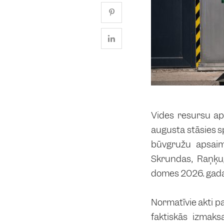
Vides resursu ap
augusta stāsies s
būvgružu apsaim
Skrundas, Raņķu,
domes 2026. gada 
Normatīvie akti 
faktiskās izmaks