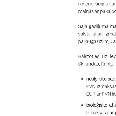
reģenerācijas va
mainās ar pakalpoj
Šajā gadījumā mak
valstī, kā arī iz
parauga uzlīmju 
Balstoties uz i
Skrundas, Raņķu, 
nešķirotu sad
PVN. Izmaksas
EUR ar PVN līd
bioloģisko a
Izmaksas par 