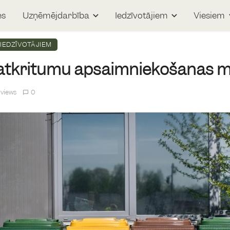
es
Uzņēmējdarbība
Iedzīvotājiem
Viesiem
IEDZĪVOTĀJIEM
 atkritumu apsaimniekošanas 
 views
0