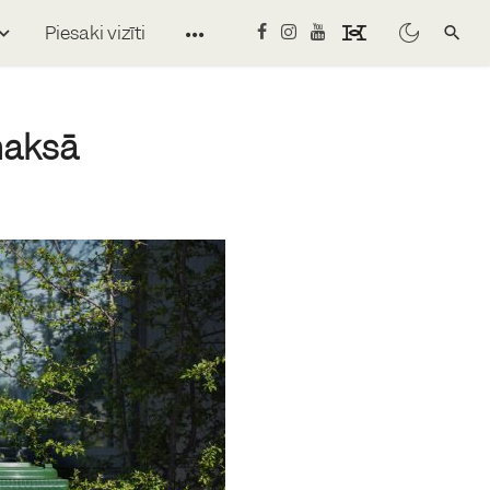
Piesaki vizīti
maksā