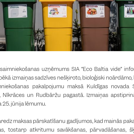
saimniekošanas uzņēmums SIA “Eco Baltia vide” info
pēkā izmaiņas sadzīves nešķiroto, bioloģiski noārdāmo, 
niekošanas pakalpojumu maksā Kuldīgas novada Sk
 Nīkrāces un Rudbāržu pagastā. Izmaiņas apstiprin
25. jūnija lēmumu.
paredz maksas pārskatīšanu gadījumos, kad mainās pa
as, tostarp atkritumu savākšanas, pārvadāšanas, šķ