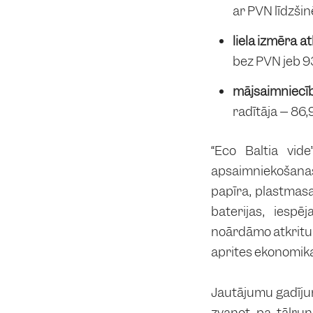
ar PVN līdzšin
liela izmēra 
bez PVN jeb 9
mājsaimniecīb
radītāja – 86
“Eco Baltia vid
apsaimniekošanas
papīra, plastmasa
baterijas, iesp
noārdāmo atkritu
aprites ekonomika
Jautājumu gadījumā
zvanot pa tālru