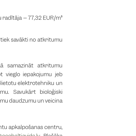
mu radītāja – 77,32 EUR/m³
s tiek savākti no atkritumu
 kā samazināt atkritumu
ot vieglo iepakojumu jeb
lietotu elektrotehniku un
mu. Savukārt bioloģiski
tumu daudzumu un veicina
ientu apkalpošanas centru,
cobaltiavide.lv
. Plašāka