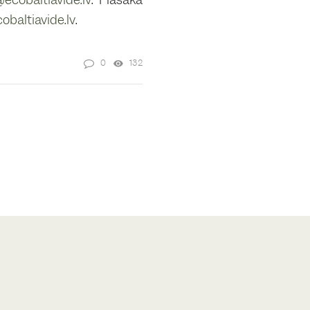
obaltiavide.lv
.
0
132