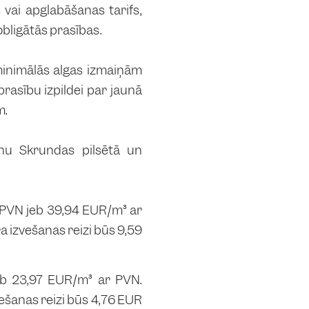
vai apglabāšanas tarifs,
obligātās prasības.
 minimālās algas izmaiņām
rasību izpildei par jaunā
m.
anu Skrundas pilsētā un
PVN jeb 39,94 EUR/m³ ar
 izvešanas reizi būs 9,59
b 23,97 EUR/m³ ar PVN.
ešanas reizi būs 4,76 EUR