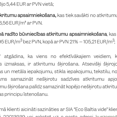
ējo 5,44 EUR ar PVN vietā;
atkritumu apsaimniekošana,
kas tiek savākti no atkritu
3,56 EUR/m³ ar PVN.
ā radīto būvniecības atkritumu
apsaimniekošana
, ka
3
3
,95 EUR/m
bez PVN, kopā ar PVN 21% – 105,21 EUR/m
;
e” atgādina, ka viens no efektīvākajiem veidiem,
 izmaksas, ir atkritumu šķirošana. Atsevišķi šķiroj
s un metāla iepakojumu, stikla iepakojumu, tekstilu, no
ējams samazināt nešķirotu sadzīves atkritumu apjo
mu šķirošana palīdz samazināt kopējo nešķirotu atkri
s principu īstenošanu.
 klienti aicināti sazināties ar SIA “Eco Baltia vide” kl
ni 22013939 vai rakstot uz e-pasta adresi
kurzeme@e