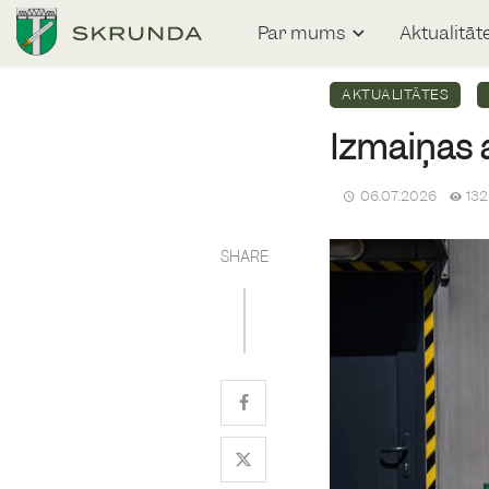
Par mums
Aktualitāt
AKTUALITĀTES
Izmaiņas
06.07.2026
132
SHARE