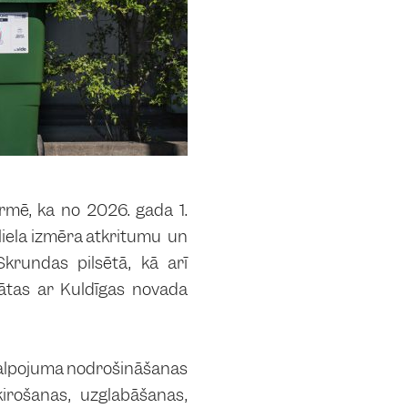
rmē, ka no 2026. gada 1.
liela izmēra atkritumu un
rundas pilsētā, kā arī
ātas ar Kuldīgas novada
kalpojuma nodrošināšanas
irošanas, uzglabāšanas,