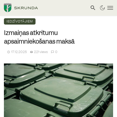
IEDZĪVOTĀJIEM
Izmaiņas atkritumu
apsaimniekošanas maksā
17.12.2025
221 views
0