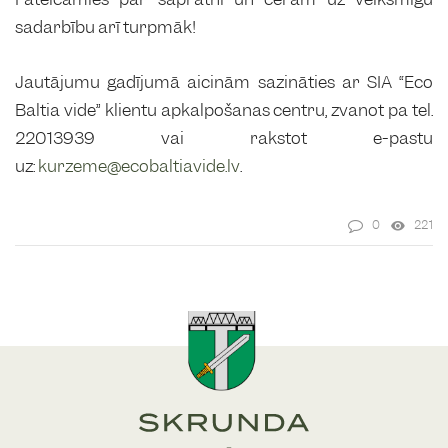
sadarbību arī turpmāk!
Jautājumu gadījumā aicinām sazināties ar SIA “Eco
Baltia vide” klientu apkalpošanas centru, zvanot pa tel.
22013939 vai rakstot e-pastu
uz:
kurzeme@ecobaltiavide.lv
.
0
221