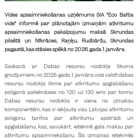
Vides apsaimniekošanas uzņēmums SIA “Eco Baltia
vide” informē par plānotajām izmaiņām atkritumu
apsaimniekošanas pakalpojumu maksā Skrundas
pilsētā un Nīkrāces, Raņķu, Rudbāržu, Skrundas
pagastā, kas stāsies spēkā no 2026. gada 1. janvāra.
Saskaņā ar Dabas resursu nodokļa likuma
grozījumiem, no 2026. gada 1. janvāra visā valstī dabas
resursu nodokļa likme par atkritumu apglabāšanu
poligonā palielināsies no 120 uz 130 eiro par tonnu.
Dabas resursu nodoklis ir viena no izmaksu
komponentēm, kas ir iekļauta visu Latvijas atkritumu
poligonu tarifos par atkritumu apstrādi un
apglabāšanu, kas, savukārt, ietekmē gala maksu par
atkritumu apsaimniekošanu. Šīs izmaiņas ietekmēs