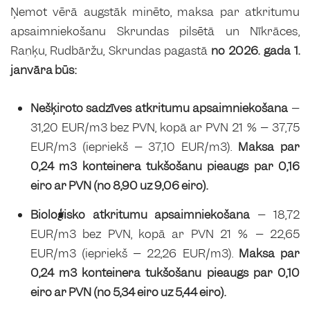
Ņemot vērā augstāk minēto, maksa par atkritumu
apsaimniekošanu Skrundas pilsētā un Nīkrāces,
Raņķu, Rudbāržu, Skrundas pagastā
no 2026. gada 1.
janvāra būs:
Nešķiroto sadzīves atkritumu apsaimniekošana
–
31,20 EUR/m3 bez PVN, kopā ar PVN 21 % – 37,75
EUR/m3 (iepriekš – 37,10 EUR/m3).
Maksa par
0,24 m3 konteinera tukšošanu pieaugs par 0,16
eiro ar PVN (no 8,90 uz 9,06 eiro).
Bioloģisko atkritumu apsaimniekošana
– 18,72
EUR/m3 bez PVN, kopā ar PVN 21 % – 22,65
EUR/m3 (iepriekš – 22,26 EUR/m3).
Maksa par
0,24 m3 konteinera tukšošanu pieaugs par 0,10
eiro ar PVN (no 5,34 eiro uz 5,44 eiro).