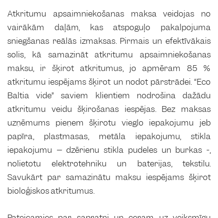
Atkritumu apsaimniekošanas maksa veidojas no
vairākām daļām, kas atspoguļo pakalpojuma
sniegšanas reālās izmaksas. Pirmais un efektīvākais
solis, kā samazināt atkritumu apsaimniekošanas
maksu, ir šķirot atkritumus, jo apmēram 85 %
atkritumu iespējams šķirot un nodot pārstrādei. “Eco
Baltia vide” saviem klientiem nodrošina dažādu
atkritumu veidu šķirošanas iespējas. Bez maksas
uzņēmums pieņem šķirotu vieglo iepakojumu jeb
papīra, plastmasas, metāla iepakojumu, stikla
iepakojumu – dzērienu stikla pudeles un burkas -,
nolietotu elektrotehniku un baterijas, tekstilu.
Savukārt par samazinātu maksu iespējams šķirot
bioloģiskos atkritumus.
Pateicamies par sapratni un ceram uz veiksmīgu