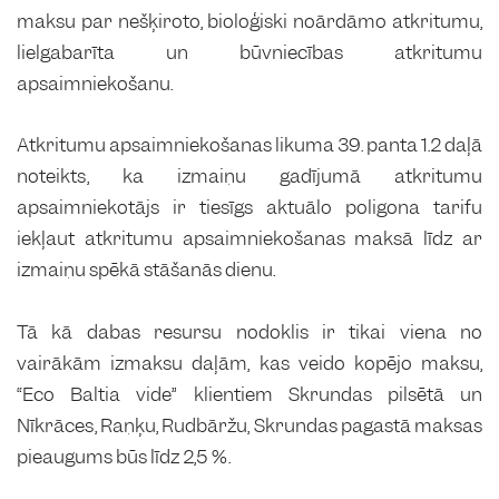
maksu par nešķiroto, bioloģiski noārdāmo atkritumu,
lielgabarīta un būvniecības atkritumu
apsaimniekošanu.
Atkritumu apsaimniekošanas likuma 39. panta 1.2 daļā
noteikts, ka izmaiņu gadījumā atkritumu
apsaimniekotājs ir tiesīgs aktuālo poligona tarifu
iekļaut atkritumu apsaimniekošanas maksā līdz ar
izmaiņu spēkā stāšanās dienu.
Tā kā dabas resursu nodoklis ir tikai viena no
vairākām izmaksu daļām, kas veido kopējo maksu,
“Eco Baltia vide” klientiem Skrundas pilsētā un
Nīkrāces, Raņķu, Rudbāržu, Skrundas pagastā maksas
pieaugums būs līdz 2,5 %.