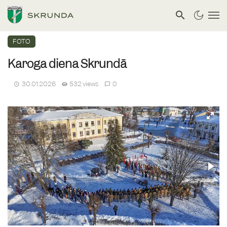
FOTO
Karoga diena Skrundā
30.01.2026
532 views
0