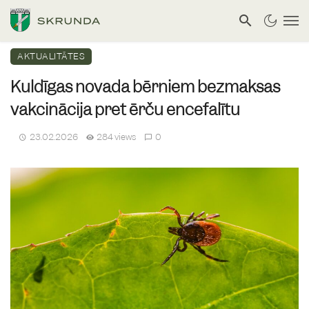
AKTUALITĀTES
Kuldīgas novada bērniem bezmaksas
vakcinācija pret ērču encefalītu
23.02.2026
284 views
0