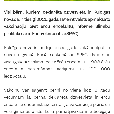
Visi bērni, kuriem deklarētā dzīvesvieta ir Kuldīgas
novadā, ir tiesīgi 2026. gadā saņemt valsts apmaksāto
vakcināciju pret ērču encefalītu, informē Slimību
profilakses un kontroles centrs (SPKC).
Kuldīgas novads pēdējo piecu gadu laikā ietilpst to
novadu grupā, kurā, saskaņā ar SPKC datiem ir
visaugstākā saslimstība ar ērču encefalītu – 90,8 ērču
encefalīta saslimšanas gadījumu uz 100 000
iedzīvotāju.
Vakcīnu var saņemt bērni no viena līdz 18 gadu
vecumam, ja bērna deklarētā dzīvesvieta ir ērču
encefalīta endēmiskajā teritorijā. Vakcināciju plāno un
veic ģimenes ārsts, kura pamatprakse ir attiecīgajā