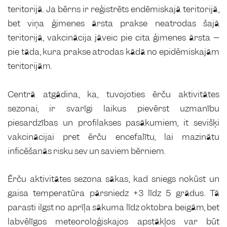
teritorijā. Ja bērns ir reģistrēts endēmiskajā teritorijā,
bet viņa ģimenes ārsta prakse neatrodas šajā
teritorijā, vakcinācija jāveic pie cita ģimenes ārsta –
pie tāda, kura prakse atrodas kādā no epidēmiskajām
teritorijām.
Centrā atgādina, ka, tuvojoties ērču aktivitātes
sezonai, ir svarīgi laikus pievērst uzmanību
piesardzības un profilakses pasākumiem, it sevišķi
vakcinācijai pret ērču encefalītu, lai mazinātu
inficēšanās risku sev un saviem bērniem.
Ērču aktivitātes sezona sākas, kad sniegs nokūst un
gaisa temperatūra pārsniedz +3 līdz 5 grādus. Tā
parasti ilgst no aprīļa sākuma līdz oktobra beigām, bet
labvēlīgos meteoroloģiskajos apstākļos var būt