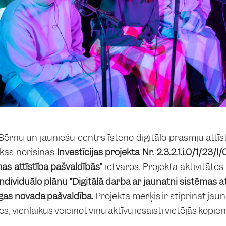
ērnu un jauniešu centrs īsteno digitālo prasmju attīs
 kas norisinās
Investīcijas projekta Nr. 2.3.2.1.i.0/1/23
mas attīstība pašvaldībās”
ietvaros. Projekta aktivitātes
ndividuālo plānu “Digitālā darba ar jaunatni sistēmas at
gas novada pašvaldība
. Projekta mērķis ir stiprināt jau
s, vienlaikus veicinot viņu aktīvu iesaisti vietējās kopi