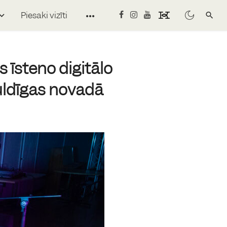
Piesaki vizīti
 īsteno digitālo
uldīgas novadā