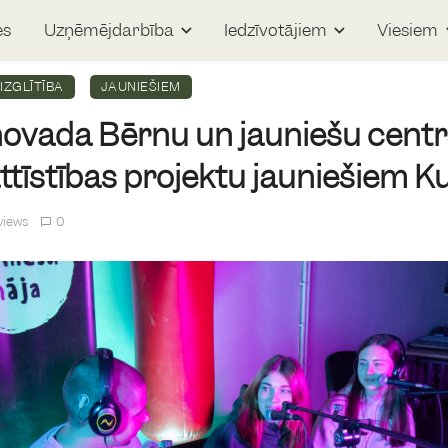
es
Uzņēmējdarbība
Iedzīvotājiem
Viesiem
IZGLĪTĪBA
JAUNIEŠIEM
ovada Bērnu un jauniešu centrs
ttīstības projektu jauniešiem K
views
0