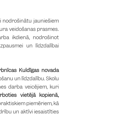
lai nodrošinātu jauniešiem
atura veidošanas prasmes.
rba ikdienā, nodrošinot
izpausmei un līdzdalībai
rbnīcas Kuldīgas novada
tošanu un līdzdalību. Skolu
es darba veicējiem, kuri
rboties vietējā kopienā,
 praktiskiem piemēriem, kā
rību un aktīvi iesaistīties