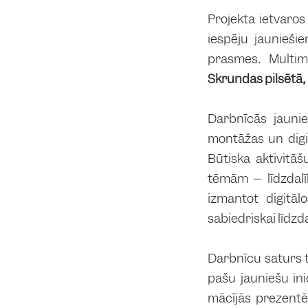
Projekta ietvaro
iespēju jaunieši
prasmes. Multim
Skrundas pilsētā
,
Darbnīcās jaunie
montāžas un digi
Būtiska aktivitāš
tēmām – līdzdalī
izmantot digitāl
sabiedriskai līdzda
Darbnīcu saturs t
pašu jauniešu ini
mācījās prezentē