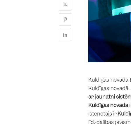
Kuldīgas novada B
Kuldīgas novadā,
ar jaunatni sistē
Kuldīgas novada i
īstenotājs ir
Kuldī
līdzdalības prasme