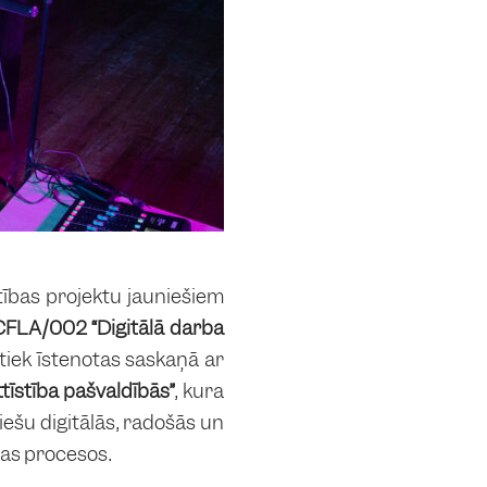
tības projektu jauniešiem
/I/CFLA/002 “Digitālā darba
 tiek īstenotas saskaņā ar
tīstība pašvaldībās”
, kura
niešu digitālās, radošās un
enas procesos.