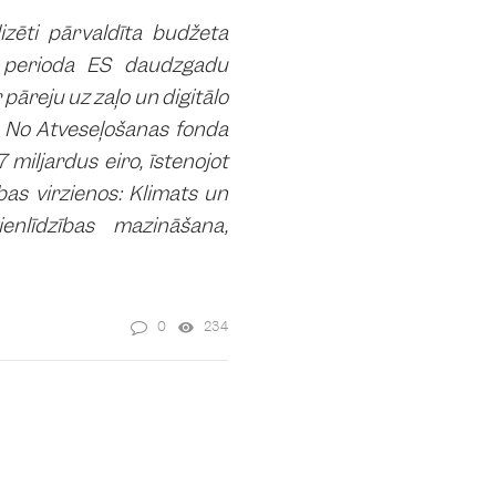
izēti pārvaldīta budžeta
s perioda ES daudzgadu
 pāreju uz zaļo un digitālo
. No Atveseļošanas fonda
miljardus eiro, īstenojot
bas virzienos: Klimats un
ienlīdzības mazināšana,
0
234