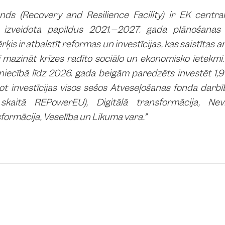
nds (Recovery and Resilience Facility) ir EK central
 izveidota papildus 2021.–2027. gada plānošana
is ir atbalstīt reformas un investīcijas, kas saistītas ar
ī mazināt krīzes radīto sociālo un ekonomisko ietekmi
niecībā līdz 2026. gada beigām paredzēts investēt 1,97 
t investīcijas visos sešos Atveseļošanas fonda darbī
 skaitā REPowerEU), Digitālā transformācija, Nev
ormācija, Veselība un Likuma vara.”