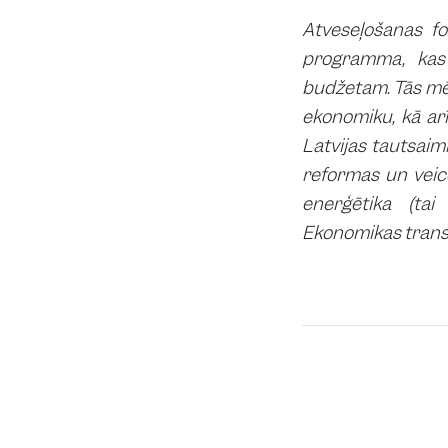
Atveseļošanas fo
programma, kas
budžetam. Tās mērķ
ekonomiku, kā ar
Latvijas tautsaim
reformas un veico
enerģētika (tai
Ekonomikas transf