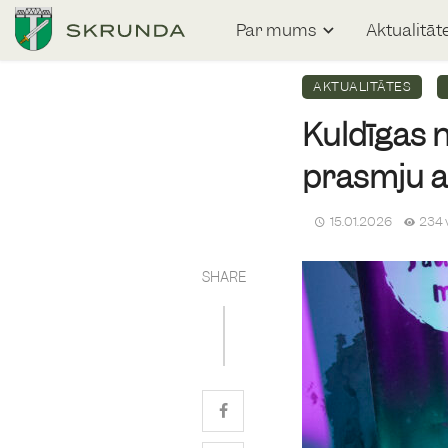
Par mums
Aktualitāt
AKTUALITĀTES
Kuldīgas n
prasmju a
15.01.2026
234 
SHARE