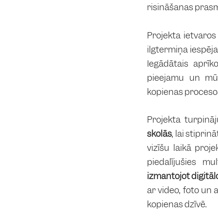
risināšanas pras
Projekta ietvaro
ilgtermiņa iespēj
Iegādātais aprīk
pieejamu un mūsd
kopienas proceso
Projekta turpin
skolās
, lai stipri
vizīšu laikā pro
piedalījušies m
izmantojot digitāl
ar video, foto un 
kopienas dzīvē.