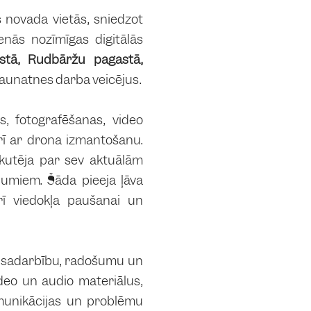
 novada vietās, sniedzot
nās nozīmīgas digitālās
stā, Rudbāržu pagastā,
jaunatnes darba veicējus.
, fotografēšanas, video
rī ar drona izmantošanu.
iskutēja par sev aktuālām
jumiem. Šāda pieeja ļāva
arī viedokļa paušanai un
ot sadarbību, radošumu un
ideo un audio materiālus,
omunikācijas un problēmu