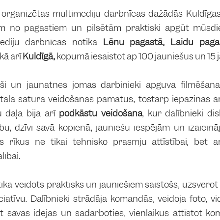
s organizētas multimediju darbnīcas dažādās Kuldīgas
em no pagastiem un pilsētām praktiski apgūt mūsdie
ediju darbnīcas notika
Lēnu pagastā, Laidu paga
kā arī
Kuldīgā
,
kopumā iesaistot ap 100 jauniešus un 15 
ši un jaunatnes jomas darbinieki apguva filmēšanas
tālā satura veidošanas pamatus, tostarp iepazinās a
u daļa bija arī
podkāstu veidošana
, kur dalībnieki d
bu, dzīvi savā kopienā, jauniešu iespējām un izaicinā
os rīkus ne tikai tehnisko prasmju attīstībai, bet 
lībai.
ika veidots praktisks un jauniešiem saistošs, uzsver
ciatīvu. Dalībnieki strādāja komandās, veidoja foto, v
t savas idejas un sadarboties, vienlaikus attīstot k