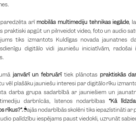
mes.
s paredzēta arī
mobilās multimediju tehnikas iegāde
, 
as praktiski apgūt un pilnveidot video, foto un audio s
ojums tiks izmantots Kuldīgas novada jaunatnes da
ienīgu digitālo vidi jauniešu iniciatīvām, radošai 
s.
ājumā
janvārī un februārī
tiek plānotas
praktiskās da
nātu vēl plašāku jauniešu interesi par digitālo rīku izman
jekta darba grupa sadarbībā ar jauniešiem un jaunatn
ultimediju darbnīcās, īstenos nodarbības
“Kā līdzda
os rīkus?”
.
Šajās nodarbībās skolēni tiks iepazīstināti ar
audio palīdzību iespējams paust viedokli, uzrunāt sabied