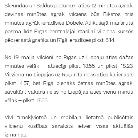
Skrundas un Saldus pieturām aties 12 minūtes agrāk,
deviņas minūtes agrāk vilciens būs Bikstos, trīs
minūtes agrāk ieradīsies Dobelē. Atlikušajā maršruta
posmā līdz Rīgas centrālajai stacijai vilciens kursēs
pēc ierastā grafika un Rīgā ieradīsies plkst. 8.14.
No 19. maija vilcieni no Rīgas uz Liepāju aties dažas
minūtes vēlāk – attiecīgi plkst. 13.55 un plkst. 18.23.
Virzienā no Liepājas uz Rīgu rīta reiss aties kā ierasts
plkst. 4.57, bet Rīgā pienāks četras minūtes agrāk,
savukārt vakara reiss no Liepājas aties vienu minūti
vēlāk – plkst. 17.55.
Vivi tīmekļvietnē un mobilajā lietotnē publicētais
vilcienu kustības saraksts ietver visas aktuālās
izmaiņas.