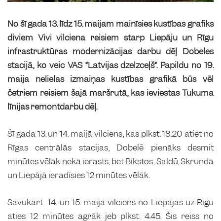
No šī gada 13. līdz 15. maijam mainīsies kustības grafiks
diviem Vivi vilciena reisiem starp Liepāju un Rīgu
infrastruktūras modernizācijas darbu dēļ Dobeles
stacijā, ko veic VAS “Latvijas dzelzceļš”. Papildu no 19.
maija nelielas izmaiņas kustības grafikā būs vēl
četriem reisiem šajā maršrutā, kas ieviestas Tukuma
līnijas remontdarbu dēļ.
Šī gada 13. un 14. maijā vilciens, kas plkst. 18.20 atiet no
Rīgas centrālās stacijas, Dobelē pienāks desmit
minūtes vēlāk nekā ierasts, bet Bikstos, Saldū, Skrundā
un Liepājā ieradīsies 12 minūtes vēlāk.
Savukārt 14. un 15. maijā vilciens no Liepājas uz Rīgu
aties 12 minūtes agrāk jeb plkst. 4.45. Šis reiss no