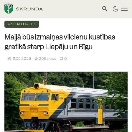
AKTUALITĀTES
Maijā būs izmaiņas vilcienu kustības
grafikā starp Liepāju un Rīgu
11.05.2026
205 views
0