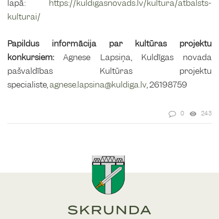
lapā:
https://kuldigasnovads.lv/kultura/atbalsts-
kulturai/
Papildus informācija par kultūras projektu
konkursiem:
Agnese Lapsiņa, Kuldīgas novada
pašvaldības Kultūras projektu
specialiste,
agnese.lapsina@kuldiga.lv
, 26198759
0
243