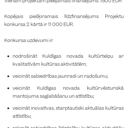
Vienam projektam pieejamais finansējums: 1500 EUR
Kopējais piešķiramais līdzfinansējums Projektu
konkursa 2. kārtā ir 11 000 EUR.
Konkursa uzdevumi ir:
nodrošināt Kuldīgas novada kultūrtelpu ar
kvalitatīvām kultūras aktivitātēm;
veicināt sabiedrības jaunradi un radošumu;
veicināt Kuldīgas novada kultūrvēsturiskā
mantojuma saglabāšanu un attīstību;
veicināt inovatīvas, starptautiski aktuālas kultūras
attīstību;
sekmēt sabiedrības līdzdalību kultūras aktivitāšu