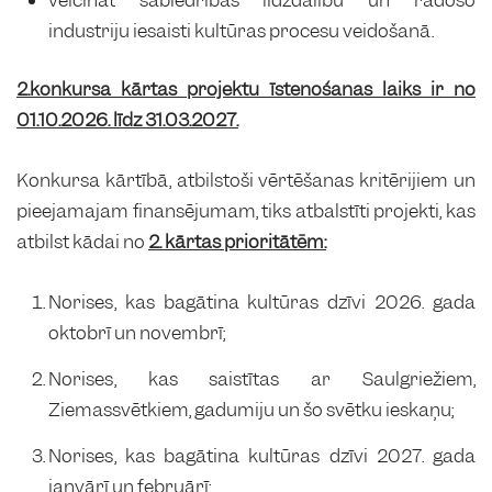
industriju iesaisti kultūras procesu veidošanā.
2.konkursa kārtas projektu īstenošanas laiks ir no
01.10.2026. līdz 31.03.2027.
Konkursa kārtībā, atbilstoši vērtēšanas kritērijiem un
pieejamajam finansējumam, tiks atbalstīti projekti, kas
atbilst kādai no
2. kārtas prioritātēm:
Norises, kas bagātina kultūras dzīvi 2026. gada
oktobrī un novembrī;
Norises, kas saistītas ar Saulgriežiem,
Ziemassvētkiem, gadumiju un šo svētku ieskaņu;
Norises, kas bagātina kultūras dzīvi 2027. gada
janvārī un februārī;