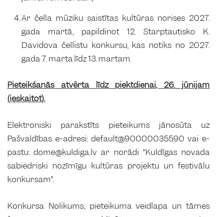
Ar čella mūziku saistītas kultūras norises 2027.
gada martā, papildinot 12. Starptautisko K.
Davidova čellistu konkursu, kas notiks no 2027.
gada 7. marta līdz 13. martam.
Pieteikšanās atvērta līdz piektdienai, 26. jūnijam
(ieskaitot).
Elektroniski parakstīts pieteikums jānosūta uz
Pašvaldības e-adresi: default@90000035590 vai e-
pastu: dome@kuldiga.lv ar norādi “Kuldīgas novada
sabiedriski nozīmīgu kultūras projektu un festivālu
konkursam”.
Konkursa Nolikums, pieteikuma veidlapa un tāmes