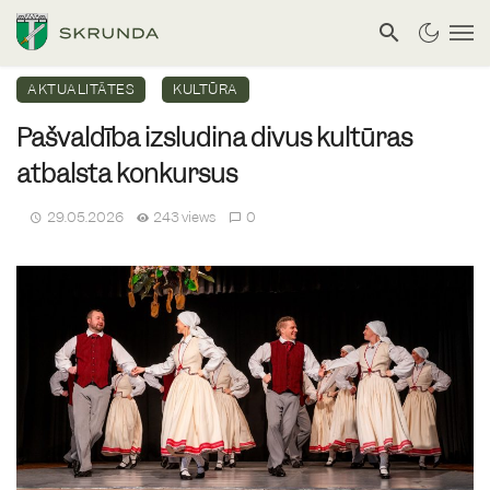
AKTUALITĀTES
KULTŪRA
Pašvaldība izsludina divus kultūras
atbalsta konkursus
29.05.2026
243 views
0