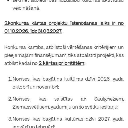
veicināšanā.
2.konkursa kārtas projektu īstenošanas laiks ir no
01.10.2026. līdz 31.03.2027.
Konkursa kārtībā, atbilstoši vērtēšanas kritērijiem un
pieejamajam finansējumam, tiks atbalstīti projekti, kas
atbilst kādai no
2. kārtas prioritātēm
:
Norises, kas bagātina kultūras dzīvi 2026. gada
oktobrī un novembrī;
Norises, kas saistītas ar Saulgriežiem,
Ziemassvētkiem, gadumiju un šo svētku ieskaņu;
Norises, kas bagātina kultūras dzīvi 2027. gada
janvārī un februārī;