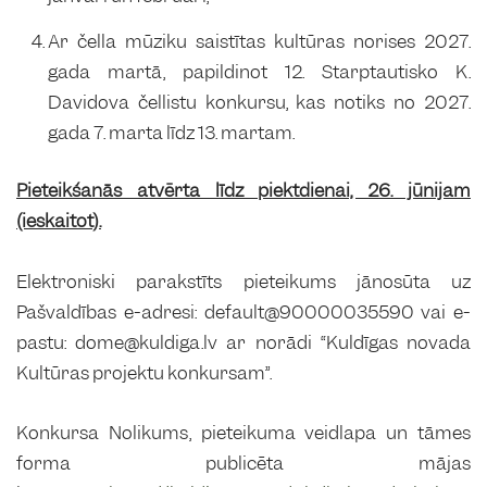
Ar čella mūziku saistītas kultūras norises 2027.
gada martā, papildinot 12. Starptautisko K.
Davidova čellistu konkursu, kas notiks no 2027.
gada 7. marta līdz 13. martam.
Pieteikšanās atvērta līdz piektdienai, 26. jūnijam
(ieskaitot).
Elektroniski parakstīts pieteikums jānosūta uz
Pašvaldības e-adresi: default@90000035590 vai e-
pastu: dome@kuldiga.lv ar norādi “Kuldīgas novada
Kultūras projektu konkursam”.
Konkursa Nolikums, pieteikuma veidlapa un tāmes
forma publicēta mājas