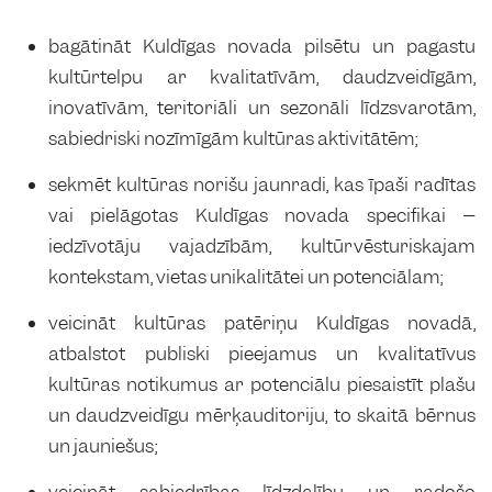
bagātināt Kuldīgas novada pilsētu un pagastu
kultūrtelpu ar kvalitatīvām, daudzveidīgām,
inovatīvām, teritoriāli un sezonāli līdzsvarotām,
sabiedriski nozīmīgām kultūras aktivitātēm;
sekmēt kultūras norišu jaunradi, kas īpaši radītas
vai pielāgotas Kuldīgas novada specifikai –
iedzīvotāju vajadzībām, kultūrvēsturiskajam
kontekstam, vietas unikalitātei un potenciālam;
veicināt kultūras patēriņu Kuldīgas novadā,
atbalstot publiski pieejamus un kvalitatīvus
kultūras notikumus ar potenciālu piesaistīt plašu
un daudzveidīgu mērķauditoriju, to skaitā bērnus
un jauniešus;
veicināt sabiedrības līdzdalību un radošo