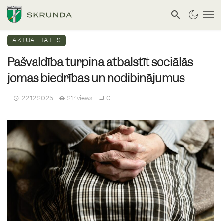
AKTUALITĀTES
Pašvaldība turpina atbalstīt sociālās
jomas biedrības un nodibinājumus
22.12.2025
217 views
0