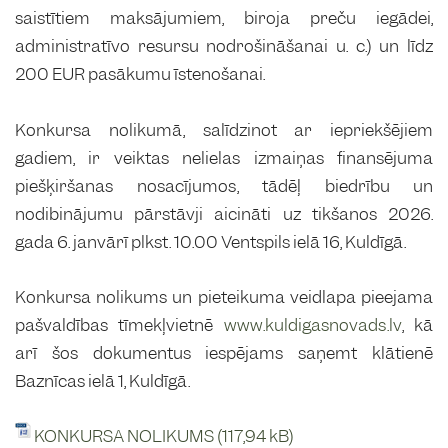
saistītiem maksājumiem, biroja preču iegādei,
administratīvo resursu nodrošināšanai u. c.) un līdz
200 EUR pasākumu īstenošanai.
Konkursa nolikumā, salīdzinot ar iepriekšējiem
gadiem, ir veiktas nelielas izmaiņas finansējuma
piešķiršanas nosacījumos, tādēļ biedrību un
nodibinājumu pārstāvji aicināti uz tikšanos 2026.
gada 6. janvārī plkst. 10.00 Ventspils ielā 16, Kuldīgā.
Konkursa nolikums un pieteikuma veidlapa pieejama
pašvaldības tīmekļvietnē
www.kuldigasnovads.lv
, kā
arī šos dokumentus iespējams saņemt klātienē
Baznīcas ielā 1, Kuldīgā.
KONKURSA NOLIKUMS