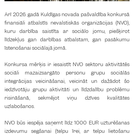
Arī 2026. gadā Kuldīgas novada pašvaldība konkursā
finansiāli atbalstīs nevalstiskās organizācijas (NVO),
kuru darbība saistīta ar sociālo jomu, piešķirot
līdzekļus gan darbības atbalstam, gan pasākumu
īstenošanai sociālajā jomā.
Konkursa mērķis ir iesaistīt NVO sektoru aktivitātēs
sociāli mazaizsargāto personu grupu sociālās
integrācijas veicināšanai, veicināt un dažādot šo
iedzīvotāju grupu aktivitāti un līdzdalību problēmu
risināšanā, sekmējot viņu dzīves kvalitātes
uzlabošanos.
NVO būs iespēja saņemt līdz 1000 EUR uzturēšanas
izdevumu segšanai (telpu īrei, ar telpu lietošanu