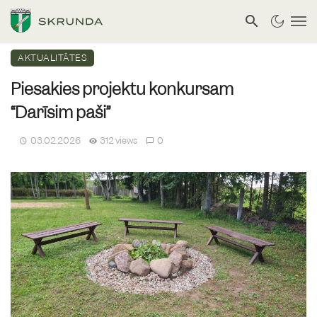
AKTUALITĀTES
Piesakies projektu konkursam
“Darīsim paši”
03.02.2026
312 views
0