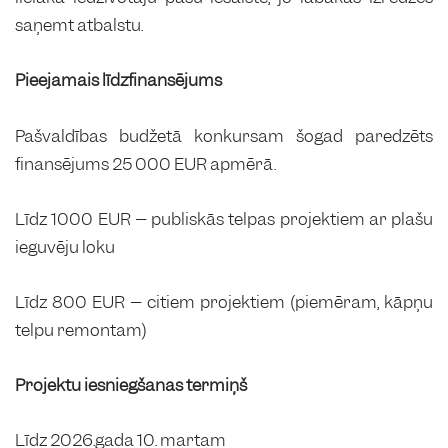
saņemt atbalstu.
Pieejamais līdzfinansējums
Pašvaldības budžetā konkursam šogad paredzēts
finansējums 25 000 EUR apmērā.
Līdz 1000 EUR – publiskās telpas projektiem ar plašu
ieguvēju loku
Līdz 800 EUR – citiem projektiem (piemēram, kāpņu
telpu remontam)
Projektu iesniegšanas termiņš
Līdz 2026.gada 10. martam