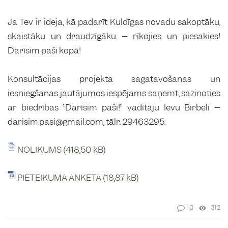
Ja Tev ir ideja, kā padarīt Kuldīgas novadu sakoptāku,
skaistāku un draudzīgāku – rīkojies un piesakies!
Darīsim paši kopā!
Konsultācijas projekta sagatavošanas un
iesniegšanas jautājumos iespējams saņemt, sazinoties
ar biedrības “Darīsim paši!” vadītāju Ievu Birbeli –
darisim.pasi@gmail.com, tālr. 29463295.
NOLIKUMS
PIETEIKUMA ANKETA
0
312