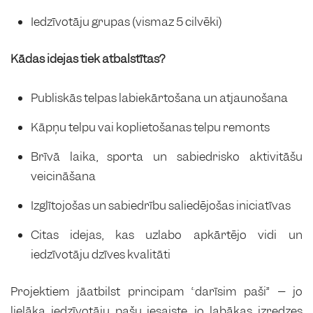
Iedzīvotāju grupas (vismaz 5 cilvēki)
Kādas idejas tiek atbalstītas?
Publiskās telpas labiekārtošana un atjaunošana
Kāpņu telpu vai koplietošanas telpu remonts
Brīvā laika, sporta un sabiedrisko aktivitāšu
veicināšana
Izglītojošas un sabiedrību saliedējošas iniciatīvas
Citas idejas, kas uzlabo apkārtējo vidi un
iedzīvotāju dzīves kvalitāti
Projektiem jāatbilst principam “darīsim paši” – jo
lielāka iedzīvotāju pašu iesaiste, jo labākas izredzes