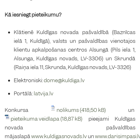
Kā iesniegt pieteikumu?
Klātienē Kuldīgas novada pašvaldībā (Baznīcas
ielā 1, Kuldīgā), valsts un pašvaldības vienotajos
klientu apkalpošanas centros Alsungā (Pils iela 1,
Alsunga, Kuldīgas novads, LV-3306) un Skrundā
(Raiņa iela 11, Skrunda, Kuldīgas novads, LV-3326)
Elektroniski:
dome@kuldiga.lv
Portālā:
latvija.lv
Konkursa
nolikums
un
pieteikuma veidlapa
pieejami Kuldīgas
novada pašvaldības
mājaslapā
www.kuldigasnovads.lv
un
www.darisimpasi.l