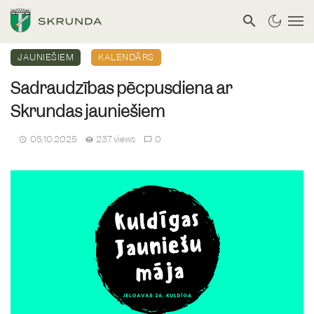
JAUNIEŠIEM
KALENDĀRS
Sadraudzības pēcpusdiena ar
Skrundas jauniešiem
05.10.2025
237 views
0