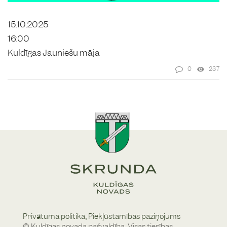
15.10.2025
16:00
Kuldīgas Jauniešu māja
0
237
Privātuma politika,
Piekļūstamības paziņojums
© Kuldīgas novada pašvaldība, Visas tiesības