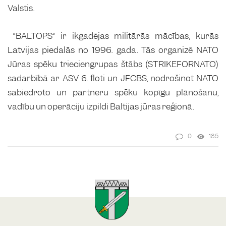
Valstis.
“BALTOPS” ir ikgadējas militārās mācības, kurās
Latvijas piedalās no 1996. gada. Tās organizē NATO
Jūras spēku trieciengrupas štābs (STRIKEFORNATO)
sadarbībā ar ASV 6. floti un JFCBS, nodrošinot NATO
sabiedroto un partneru spēku kopīgu plānošanu,
vadību un operāciju izpildi Baltijas jūras reģionā.
0
185