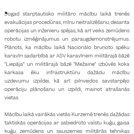
Šogad starptautisko militāro mācību laikā trenēs
evakuācijas procedūras, mīnu neitralizēšanu, desanta
operācijas un inženieru spējas, kā arī veiks zemūdens
robotu izmēģinājumus un paraugdemonstrējumus.
Plānots, ka mācību laikā Nacionālo bruņoto spēku
karavīri sadarbībā ar ASV karavīriem militārajā bāzē
“Liepāja” un militārajā bāzē “Mežaine” izbūvēs koka
karkasa ēku infrastruktūru dažādu mācību
uzdevumu izpildei, kā arī pilnveidos savstarpējo
operāciju plānošanu un izpildi, mainot atrašanās
vietas.
Mācību laikā vairākās vietās Kurzemē trenēs dažādas
taktiskās operācijas ar sabiedroto valstu kuģu, gaisa
kuģu, zemūdens un sauszemes militārās tehnikas