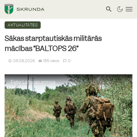
AKTUALITĀTES
Sākas starptautiskās militārās
mācības “BALTOPS 26”
05.06.2026
185 views
0
Foto: Latvijas armija