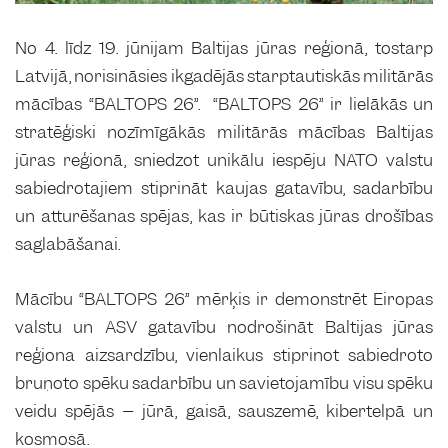
No 4. līdz 19. jūnijam Baltijas jūras reģionā, tostarp
Latvijā, norisināsies ikgadējās starptautiskās militārās
mācības “BALTOPS 26”. “BALTOPS 26” ir lielākās un
stratēģiski nozīmīgākās militārās mācības Baltijas
jūras reģionā, sniedzot unikālu iespēju NATO valstu
sabiedrotajiem stiprināt kaujas gatavību, sadarbību
un atturēšanas spējas, kas ir būtiskas jūras drošības
saglabāšanai.
Mācību “BALTOPS 26” mērķis ir demonstrēt Eiropas
valstu un ASV gatavību nodrošināt Baltijas jūras
reģiona aizsardzību, vienlaikus stiprinot sabiedroto
bruņoto spēku sadarbību un savietojamību visu spēku
veidu spējās – jūrā, gaisā, sauszemē, kibertelpā un
kosmosā.