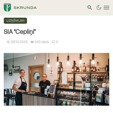
UZŅĒMUMI
SIA “Cepliņi”
05.10.2025
443 views
0