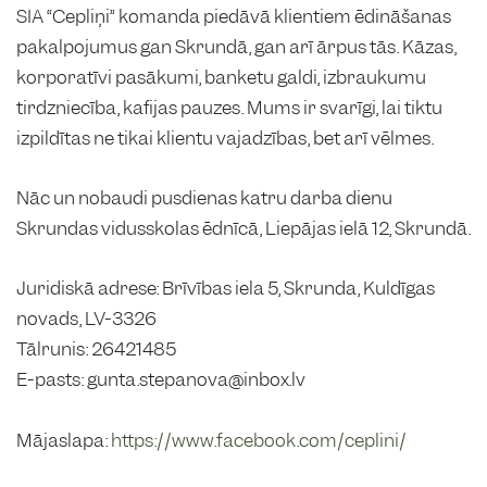
SIA “Cepliņi” komanda piedāvā klientiem ēdināšanas
pakalpojumus gan Skrundā, gan arī ārpus tās. Kāzas,
korporatīvi pasākumi, banketu galdi, izbraukumu
tirdzniecība, kafijas pauzes. Mums ir svarīgi, lai tiktu
izpildītas ne tikai klientu vajadzības, bet arī vēlmes.
Nāc un nobaudi pusdienas katru darba dienu
Skrundas vidusskolas ēdnīcā, Liepājas ielā 12, Skrundā.
Juridiskā adrese: Brīvības iela 5, Skrunda, Kuldīgas
novads, LV-3326
Tālrunis: 26421485
E-pasts: gunta.stepanova@inbox.lv
Mājaslapa:
https://www.facebook.com/ceplini/