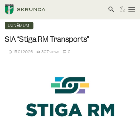
UZŅĒMUMI
SIA “Stiga RM Transports”
15.01.2026
307 views
0