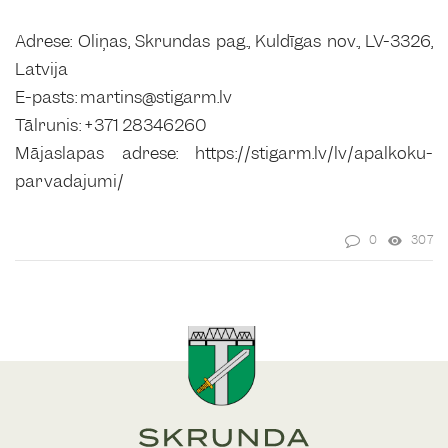
Adrese: Oliņas, Skrundas pag., Kuldīgas nov., LV-3326,
Latvija
E-pasts: martins@stigarm.lv
Tālrunis: +371 28346260
Mājaslapas adrese: https://stigarm.lv/lv/apalkoku-
parvadajumi/
0
307