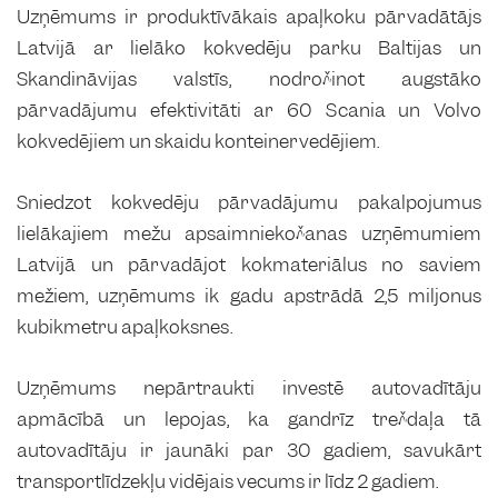
Uzņēmums ir produktīvākais apaļkoku pārvadātājs
Latvijā ar lielāko kokvedēju parku Baltijas un
Skandināvijas valstīs, nodrošinot augstāko
pārvadājumu efektivitāti ar 60 Scania un Volvo
kokvedējiem un skaidu konteinervedējiem.
Sniedzot kokvedēju pārvadājumu pakalpojumus
lielākajiem mežu apsaimniekošanas uzņēmumiem
Latvijā un pārvadājot kokmateriālus no saviem
mežiem, uzņēmums ik gadu apstrādā 2,5 miljonus
kubikmetru apaļkoksnes.
Uzņēmums nepārtraukti investē autovadītāju
apmācībā un lepojas, ka gandrīz trešdaļa tā
autovadītāju ir jaunāki par 30 gadiem, savukārt
transportlīdzekļu vidējais vecums ir līdz 2 gadiem.