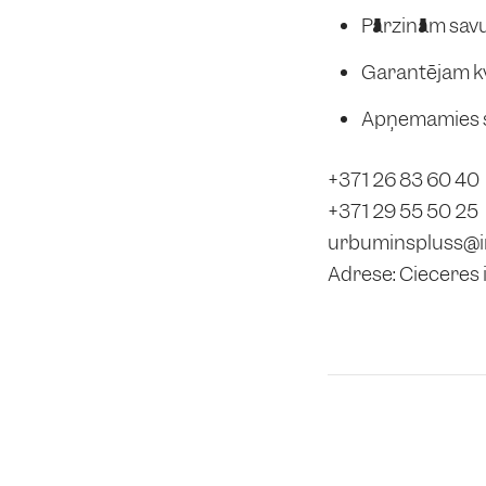
Pārzinām sav
Garantējam kv
Apņemamies sn
+371 26 83 60 40
+371 29 55 50 25
urbuminspluss@i
Adrese: Cieceres 