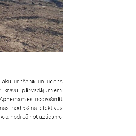
s aku urbšanā un ūdens
z kravu pārvadājumiem.
u. Apņemamies nodrošināt
nas nodrošina efektīvus
ērķus, nodrošinot uzticamu