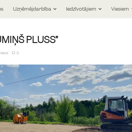
es
Uzņēmējdarbība
Iedzīvotājiem
Viesiem
UMIŅŠ PLUSS”
views
0