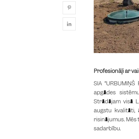
Profesionāļi ar va
SIA “URBUMIŅŠ P
apgādes sistēmu
Strādājam visā L
augstu kvalitāt
risinājumus. Mēs t
sadarbību.