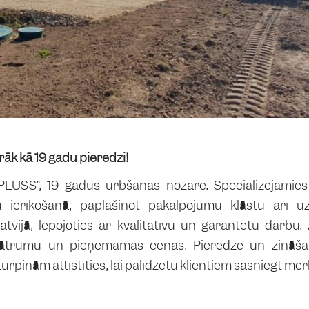
irāk kā 19 gadu pieredzi!
LUSS”, 19 gadus urbšanas nozarē. Specializējamie
 ierīkošanā, paplašinot pakalpojumu klāstu arī u
atvijā, lepojoties ar kvalitatīvu un garantētu darb
i, ātrumu un pieņemamas cenas. Pieredze un zināša
urpinām attīstīties, lai palīdzētu klientiem sasniegt m