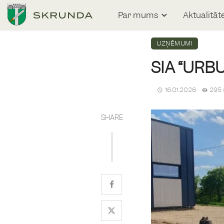
Par mums
Aktualitāt
UZŅĒMUMI
SIA “URB
16.01.2026
295 
SHARE