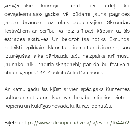
ģeogrāfiskie kaimiņi. Tāpat arī tādēļ, ka
deviņdesmitajos gados, vēl būdami jauna pagrīdes
grupa, braucām uz tolaik populārajiem Skrundas
festivāliem ar cerību, ka reiz arī paši kāpsim uz šīs
estrādes skatuves. Un beidzot tas notiks. Skrundā
noteikti izpildīsim klausītāju iemīļotās dziesmas, kas
izturējušas laika pārbaudi, taču neizpaliks arī mūsu
jaunāko laiku radītie skaņdarbi,” par dalību festivālā
stāsta grupas “R.A.P.” solists Artis Dvarionas.
Ar katru gadu šis kļūst arvien spēcīgāks Kurzemes
kultūras notikums, kas svin brīvību, stiprina vietējo
kopienu un Kuldīgas novada kultūras identitāti.
Biļetes:
https://www.bilesuparadize.lv/lv/event/154452