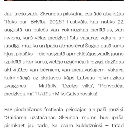
Jau trešo gadu Skrundas pilskalna estrādē atgriežas
“Roks par Brīvību 2026”! Festivāls, kas notiks 22.
augustā un pulcēs gan rokmūzikas cienītājus, gan
ikvienu, kurš vēlas piedzīvot īstu vasaras vakaru ar
jaudīgu mūziku un īpašu atmosfēru! Šogad pasākums
kļūst plašāks — dienas gaitā apmeklētājus gaidīs jauno
izpildītāju konkurss, vietējo uzņēmēju tirdziņš, dažādas
aktivitātes gan bērniem, gan pieaugušajiem. Vakara
kulminācijā uz skatuves kāps Latvijas rokmūzikas
zvaigznes – Mr.Rally, “Dzelzs vilks”, “Pienvedēja
piedzīvojumi”, “R.A.P.” un Miks Galvanovskis!
Par piedalīšanos festivālā priecājas arī paši mūziķi.
“Gaidāmā uzstāšanās Skrundā mums būs īpaša
pirmkārt jau tādēļ, ka esam kuldīdznieki – tātad