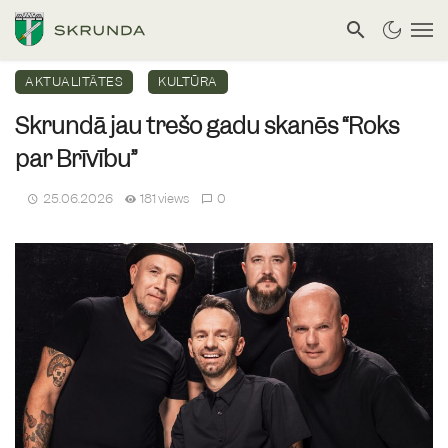
AKTUALITĀTES
KULTŪRA
Skrundā jau trešo gadu skanēs “Roks
par Brīvību”
25.06.2026
181 views
0