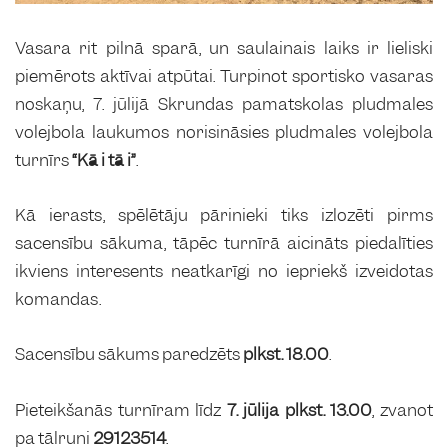
Vasara rit pilnā sparā, un saulainais laiks ir lieliski
piemērots aktīvai atpūtai. Turpinot sportisko vasaras
noskaņu, 7. jūlijā Skrundas pamatskolas pludmales
volejbola laukumos norisināsies pludmales volejbola
turnīrs
“Kā i tā i”
.
Kā ierasts, spēlētāju pārinieki tiks izlozēti pirms
sacensību sākuma, tāpēc turnīrā aicināts piedalīties
ikviens interesents neatkarīgi no iepriekš izveidotas
komandas.
Sacensību sākums paredzēts
plkst. 18.00
.
Pieteikšanās turnīram līdz
7. jūlija plkst. 13.00
, zvanot
pa tālruni
29123514
.