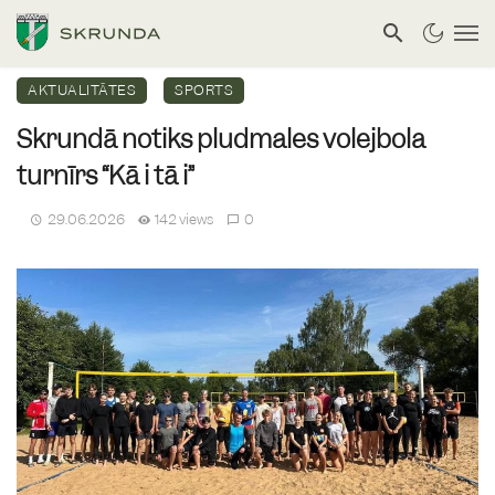
AKTUALITĀTES
SPORTS
Skrundā notiks pludmales volejbola
turnīrs “Kā i tā i”
29.06.2026
142 views
0