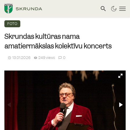
FOTO
Skrundas kultūras nama
amatiermākslas kolektīvu koncerts
13.01.2026
249 views
0