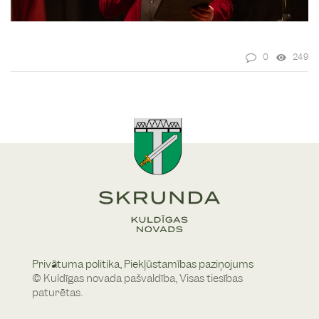
0
249
Privātuma politika,
Piekļūstamības paziņojums
© Kuldīgas novada pašvaldība, Visas tiesības
paturētas.