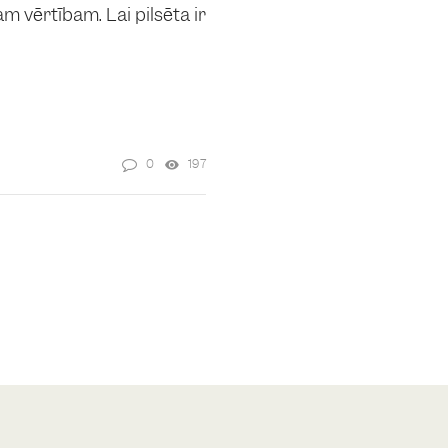
 vērtībām. Lai pilsēta ir
0
197