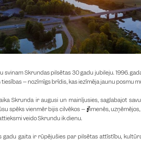
 svinam Skrundas pilsētas 30 gadu jubileju. 1996. gada 
s tiesības – nozīmīgs brīdis, kas iezīmēja jaunu posmu mū
aikā Skrunda ir augusi un mainījusies, saglabājot sa
ūsu spēks vienmēr bijis cilvēkos – ģimenēs, uzņēmējos, 
attieksmi veido Skrundu ik dienu.
s gadu gaitā ir rūpējušies par pilsētas attīstību, kultūr