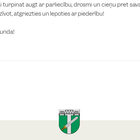
turpināt augt ar pārliecību, drosmi un cieņu pret savām
zīvot, atgriezties un lepoties ar piederību!
runda!