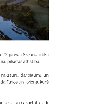
23. janvārī Skrundai tika
su pilsētas attīstībā.
vu raksturu, darbīgumu un
darītājos un ikvienā, kurš
as dzīvi un sakārtotu vidi.