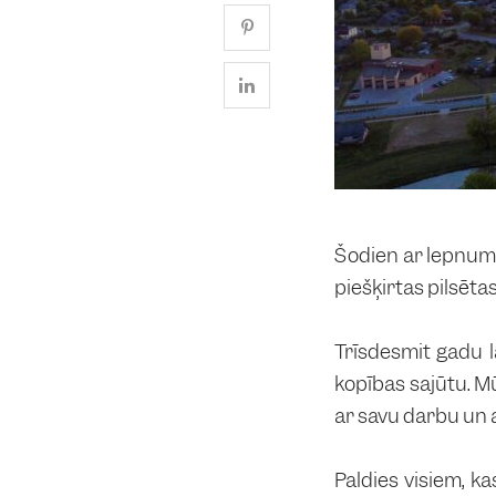
Šodien ar lepnumu
piešķirtas pilsēta
Trīsdesmit gadu l
kopības sajūtu. M
ar savu darbu un 
Paldies visiem, ka