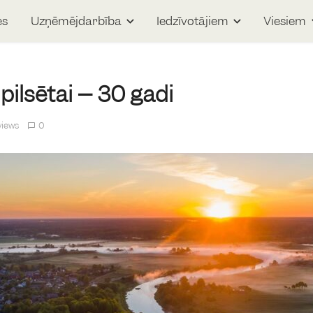
es
Uzņēmējdarbība
Iedzīvotājiem
Viesiem
ilsētai – 30 gadi
views
0