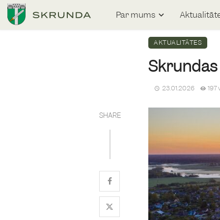
Par mums
Aktualitāt
AKTUALITĀTES
Skrundas p
23.01.2026
197 
SHARE