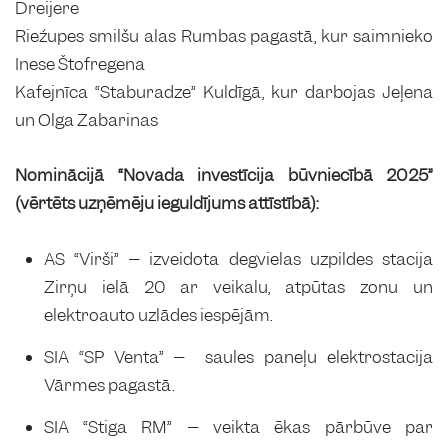
Dreijere
Riežupes smilšu alas Rumbas pagastā, kur saimnieko
Inese Štofregena
Kafejnīca “Staburadze” Kuldīgā, kur darbojas Jeļena
un Olga Zabarinas
Nominācijā “Novada investīcija būvniecībā 2025”
(vērtēts uzņēmēju ieguldījums attīstībā):
AS “Virši” – izveidota degvielas uzpildes stacija
Zirņu ielā 20 ar veikalu, atpūtas zonu un
elektroauto uzlādes iespējām.
SIA “SP Venta” – saules paneļu elektrostacija
Vārmes pagastā.
SIA “Stiga RM” – veikta ēkas pārbūve par