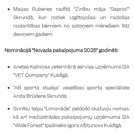
Maijas Rubenes radītā “Zinību māja “Sapnis””
Skrundā, kur notiek izglītojošas un radošas
nodarbības bērniem no astoņiem mēnešiem līdz
deviņiem gadiem.
Nominācijā “Novada pakalpojums 2025” godināti:
Anetes Kalniņas veterinārā servisa uzņēmums SIA
“VET Company” Kuldīgā.
“AB sporta studija” veselības sporta speciāliste
Anda Brūdere Skrundā.
Svinību telpu “Limonāde”, peldošo skatuvju nomas,
kā arī mežizstrādes pakalpojumu uzņēmuma SIA
“Wide Forest” īpašnieks Igors Afļitunovs Kuldīgā.