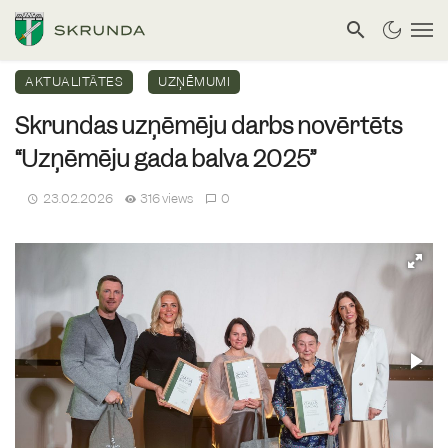
AKTUALITĀTES
UZŅĒMUMI
Skrundas uzņēmēju darbs novērtēts
“Uzņēmēju gada balva 2025”
23.02.2026
316 views
0