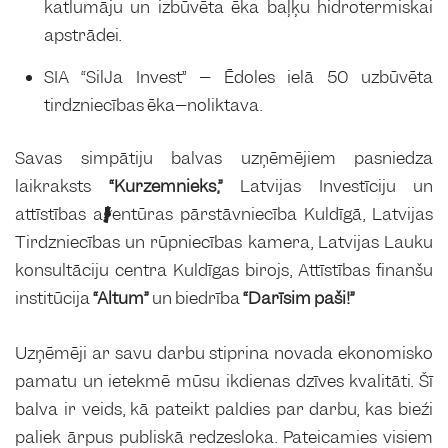
katlumāju un izbūvēta ēka baļķu hidrotermiskai
apstrādei.
SIA “SilJa Invest” – Ēdoles ielā 50 uzbūvēta
tirdzniecības ēka–noliktava.
Savas simpātiju balvas uzņēmējiem pasniedza
laikraksts
“Kurzemnieks,”
Latvijas Investīciju un
attīstības aģentūras pārstāvniecība Kuldīgā, Latvijas
Tirdzniecības un rūpniecības kamera, Latvijas Lauku
konsultāciju centra Kuldīgas birojs, Attīstības finanšu
institūcija
“Altum”
un biedrība
“Darīsim paši!”
Uzņēmēji ar savu darbu stiprina novada ekonomisko
pamatu un ietekmē mūsu ikdienas dzīves kvalitāti. Šī
balva ir veids, kā pateikt paldies par darbu, kas bieži
paliek ārpus publiskā redzesloka. Pateicamies visiem