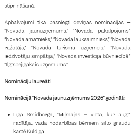
stiprināšanā.
Apbalvojumi tika pasniegti deviņās nominācijās –
“Novada jaunuzņēmums,” “Novada pakalpojums,”
“Novada amatnieks,” “Novada lauksaimnieks,” “Novada
ražotājs,” “Novada tūrisma uzņēmējs,” “Novada
iedzīvotāju simpātija,” “Novada investīcija būvniecībā,”
“Ilgtspējīgākais uzņēmums.”
Nomināciju laureāti
Nominācijā “Novada jaunuzņēmums 2025” godināti:
Līga Smidberga, “Mīļmājas – vieta, kur augt”
radītāja, vada nodarbības bērniem silto graudu
kastē Kuldīgā.