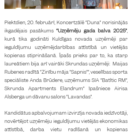
Piektdien, 20. februārī, Koncertzālē “Duna” norisinājās
ikgadējais pasākums
“Uzņēmēju gada balva 2025”
,
kurā tika godināti Kuldīgas novada uzņēmēji par
ieguldījumu uzņēmējdarbības attīstībā un vietējās
kopienas stiprināšanā. Īpašs prieks par to, ka starp
laureātiem bija arī vairāki Skrundas uzņēmēji: Maijas
Rubenes radītā “Zinību māja “Sapnis””, veselības sporta
speciāliste Anda Brūdere, uzņēmums SIA “Batltic RM”,
Skrunda Apartments Elandrum” īpašniece Airisa
Alsberga un dāvanu salons “Lavandas”.
Kandidātus apbalvojumam izvirzīja novada iedzīvotāji,
novērtējot uzņēmēju ieguldījumu vietējās ekonomikas
attīstībā, darba vietu radīšanā un kopienas