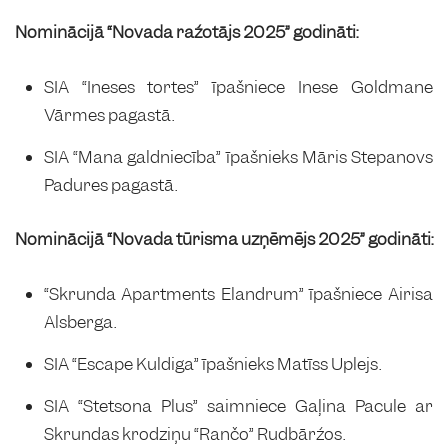
Nominācijā “Novada ražotājs 2025” godināti:
SIA “Ineses tortes” īpašniece Inese Goldmane
Vārmes pagastā.
SIA “Mana galdniecība” īpašnieks Māris Stepanovs
Padures pagastā.
Nominācijā “Novada tūrisma uzņēmējs 2025” godināti:
“Skrunda Apartments Elandrum” īpašniece Airisa
Alsberga.
SIA “Escape Kuldiga” īpašnieks Matīss Uplejs.
SIA “Stetsona Plus” saimniece Gaļina Pacule ar
Skrundas krodziņu “Rančo” Rudbāržos.